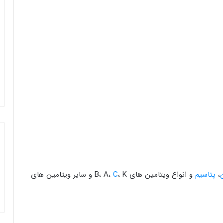
،
پتاسیم
و انواع ویتامین های B، A،
C
، K و سایر ویتامین های