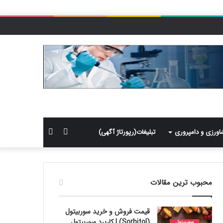
سایدبار
جستجو
اورزی و دامپروری
تبلیغات(رپورتاژ آگهی)
برای
محبوب ترین مقالات
قیمت فروش و خرید سوربیتول
(Sorbitol) | کاربرد سوربیتول