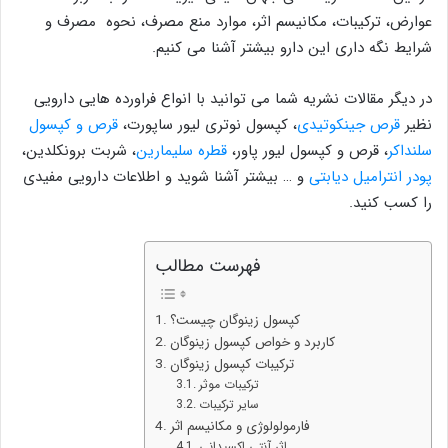
عوارض، ترکیبات، مکانیسم اثر، موارد منع مصرف، نحوه مصرف و
شرایط نگه داری این دارو بیشتر آشنا می کنیم.
در دیگر مقالات نشریه شما می توانید با انواع فراورده هایی دارویی
نظیر
قرص جینکوتیدی
، کپسول نوتری لیور ساپورت،
قرص و کپسول
سلنداکر
، قرص و کپسول لیور پاور،
قطره سلیمارین
، شربت برونکلدین،
پودر انترامیل دیابتی
و … بیشتر آشنا شوید و اطلاعات دارویی مفیدی
را کسب کنید.
فهرست مطالب
کپسول زینوگان چیست؟
کاربرد و خواص کپسول زینوگان
ترکیبات کپسول زینوگان
ترکیبات موثر
سایر ترکیبات
فارمولولوژی و مکانیسم اثر
اثر آنتی اکسیدانی