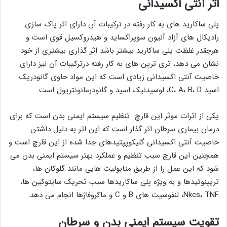
اثر آنتی اکسیدانی
پلی ساکارید های به کار رفته در ترکیبات آن دارای اثر پاک سازی
رادیکال های آزاد آنیون سوپراکساید و هیدروکسیل قوی است و
هرچقدر غلظت پلی ساکارید بیشتر باشد اثر گذاری بیشتری از خود
نشان می دهد، تری ترپن های به کار رفته درترکیبات آن نیز دارای
خاصیت آنتی اکسیدانی زیادی است که این مواد حاوی گانودریک
اسید C، A، B، D، لوسیدنیک اسید و گانودرمانونتریول است.
یکی از اثرات موثر این قارچ تنظیم سیستم ایمنی بدن است که برای
درمان بیماری سرطان اثر گذار است که این اثر به دلیل داشتن
خاصیت آنتی اکسیدانی گلیکوپپتیدهای جدا شده از این قارچ است و
همچنین این قارچ سبب تنظیم و عملکرد بهتر سیستم ایمنی بدن می
شود که این عمل را از طریق متابولیت هایی مانند گلوکان ها،
تریپنوئیدها و به ویژه پلی ساکاریدها سبب تحریک سایتوکین ها،
Nkcs، TNF، لنفوسیت های B و C و ماکروفاژها انجام می دهد.
تقویت سیستم ایمنی بدن و سرطان