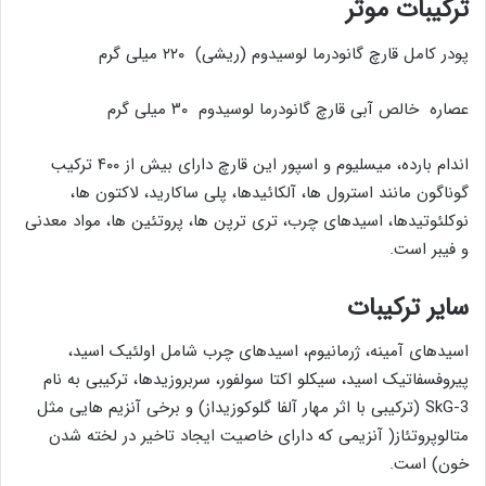
ترکیبات موثر
پودر کامل قارچ گانودرما لوسیدوم (ریشی) ۲۲۰ میلی گرم
عصاره خالص آبی قارچ گانودرما لوسیدوم ۳۰ میلی گرم
اندام بارده، میسلیوم و اسپور این قارچ دارای بیش از ۴۰۰ ترکیب
گوناگون مانند استرول ها، آلکائیدها، پلی ساکارید، لاکتون ها،
نوکلئوتیدها، اسیدهای چرب، تری ترپن ها، پروتئین ها، مواد معدنی
و فیبر است.
سایر ترکیبات
اسیدهای آمینه، ژرمانیوم، اسیدهای چرب شامل اولئیک اسید،
پیروفسفاتیک اسید، سیکلو اکتا سولفور، سربروزیدها، ترکیبی به نام
SkG-3 (ترکیبی با اثر مهار آلفا گلوکوزیداز) و برخی آنزیم هایی مثل
متالوپروتئاز( آنزیمی که دارای خاصیت ایجاد تاخیر در لخته شدن
خون) است.