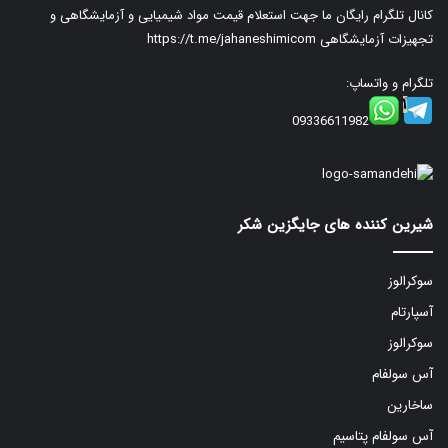
کانال تلگرام رایگان ما جهت استعلام قیمت مواد شیمیایی و آزمایشگاهی و
تجهیزات آزمایشگاهی
https://t.me/jahaneshimicom
تلگرام و واتساپ:
09336611982
شیرین کننده های جایگزین شکر
سوکرالوز
آسپارتام
سوکرالوز
آس سولفام
ساخارین
آس سولفام پتاسیم