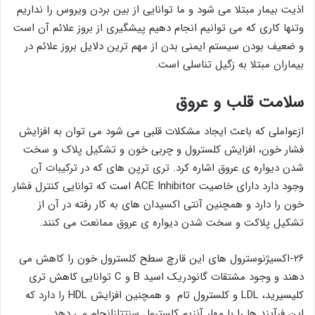
اذیت بیمار مبتلا می شود و ما توانایی از بین بردن ویروس را نداریم
وتنها کاری که می توانیم انجام دهیم پیشگیری از بروز علائم آن است
و ضعیف بودن سیستم ایمنی بدن از مهم ترین دلایل بروز علائم در
بیماران مبتلا به زگیل تناسلی است.
سلامت قلب و عروق
ازعواملی که باعث ایجاد مشکلات قلبی می شود می توان به افزایش
فشار خون، افزایش کلسترول و چربی خون و تشکیل پلاک و سخت
شدن دیواره ی عروق اشاره کرد. تری ترپن های که در ترکیبات آن
وجود دارد دارای خاصیت ACE Inhibitor است که توانایی کنترل فشار
خون را دارد و همچنین آنتی اکسیدان های به کار رفته در آن از
تشکیل پلاکت و سخت شدن دیواره ی عروق ممانعت می کنند.
۲۶-اکسیژنوسترول های این قارچ سطح کلسترول خون را کاهش می
دهند و وجود مشتقات گانودریک اسید B و C توانایی کاهش تری
کلیسیرید، LDL و کلسترول تام و همچنین افزایش HDL را دارد که
این فرآیند ها را با مهار آنزیم کلسترول سنتتازانجام می دهد.