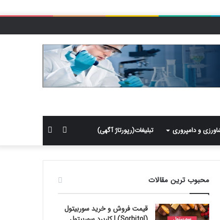
سایدبار
جستجو
اورزی و دامپروری
تبلیغات(رپورتاژ آگهی)
برای
محبوب ترین مقالات
قیمت فروش و خرید سوربیتول
(Sorbitol) | کاربرد سوربیتول