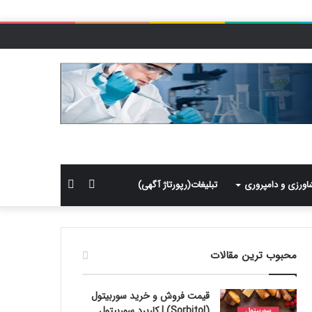
سایدبار
جستجو
اورزی و دامپروری
تبلیغات(رپورتاژ آگهی)
برای
محبوب ترین مقالات
قیمت فروش و خرید سوربیتول
(Sorbitol) | کاربرد سوربیتول