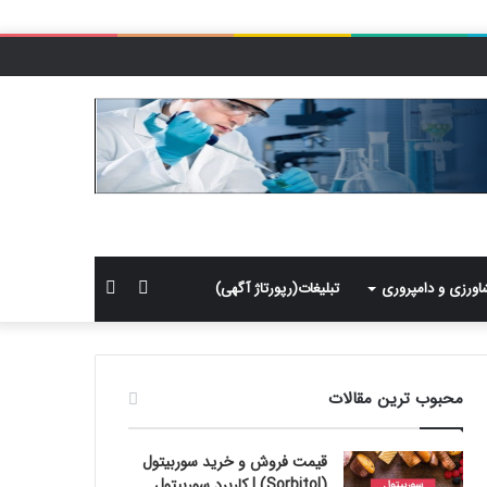
سایدبار
جستجو
اورزی و دامپروری
تبلیغات(رپورتاژ آگهی)
برای
محبوب ترین مقالات
قیمت فروش و خرید سوربیتول
(Sorbitol) | کاربرد سوربیتول