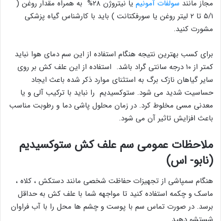
مجاز مانند
سولفات آمونیم
یا نیتروژن ۲۸% به همراه مقدار روغن (
۵/۱ تا ۲ لیتر روغن یا سورفکتانت ) باید با کارشناس گیاه پزشکی
مشورت کنید.
برای کسب بهترین نتیجه هنگام استفاده از این سم دمای هوا نباید
کمتر از ۱۰ درجه سانتی گراد باشد. استفاده از این علف کش بر روی
سایر گیاهان نازک برگ به استثنای موارد ذکر شده باعث ایجاد
حساسیت شدید می شود. ستوکسیدیم را نباید با ترکیب آلی و یا
معدنی مسی مخلوط کرد. در زمان محلول پاشی دما و رطوبت مناسب
باعث افزایش تاثیر آن می شود.
ملاحظات عمومی سم علف کش ستوکسیدیم
(نابو- اس)
هنگام سمپاشی از تجهیزات حفاظت شخصی مانند دستکش ، کلاه ،
ماسک و چکمه استفاده کنید تا مواجهه شما با علف کش به حداقل
برسد. در صورت تماس سم با پوست و چشم ها محل را با آب فراوان
شستشو دهید.