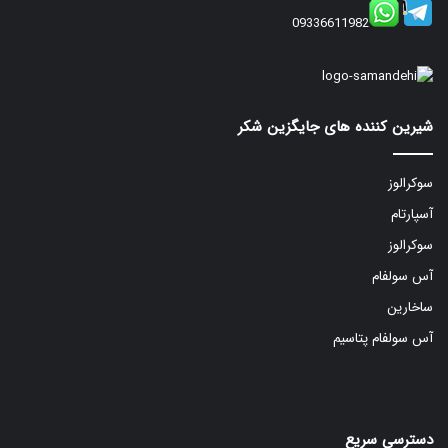
09336611982
شیرین کننده های جایگزین شکر
سوکرالوز
آسپارتام
سوکرالوز
آس سولفام
ساخارین
آس سولفام پتاسیم
دسترسی سریع