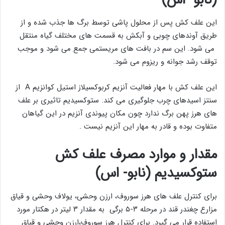
این علف کش پس از محلول پاشی توسط برگ ها جذب شده و از
طریق آوندهای چوبی و آبکش به قسمت های مختلف گیاه منتقل
می شود. این سم در بافت های مریستمی جمع می شود و موجب
توقف رشد جوانه و ریزوم می ‌شود.
این علف کش با مهار فعالیت آنزیم کربوکسیلاز استیل کوانزیم A از
سنتز اسیدهای چرب جلوگیری می‌ کند. ستوکسیدیم تاثیری بر علف
های هرز پهن برگ ندارد چون مکان پیوندی آنزیم در این گیاهان
متفاوت بوده و قادر به مهار این آنزیم نیست .
مقدار و موارد مصرف علف کش
ستوکسیدیم (نابو- اس)
برای کنترل علف های هرز سوروف، ارزن وحشی، یولاف وحشی و قیاق
مزارع چغندر قند در مرحله ۳-۵ برگی به مقدار ۳ لیتر در هکتار مورد
استفاده قرار می گیرد. برای کنترل هرز سوروف،ارزن وحشی و قیاق