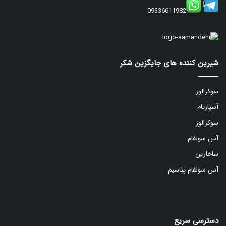
09336611982
شیرین کننده های جایگزین شکر
سوکرالوز
آسپارتام
سوکرالوز
آس سولفام
ساخارین
آس سولفام پتاسیم
دسترسی سریع