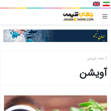
منو
خانه
/
آویشن
آویشن