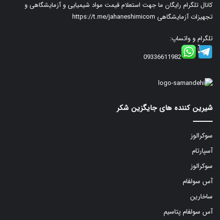
کانال تلگرام رایگان ما جهت استعلام قیمت مواد شیمیایی و آزمایشگاهی و
تجهیزات آزمایشگاهی
https://t.me/jahaneshimicom
تلگرام و واتساپ:
09336611982
شیرین کننده های جایگزین شکر
سوکرالوز
آسپارتام
سوکرالوز
آس سولفام
ساخارین
آس سولفام پتاسیم