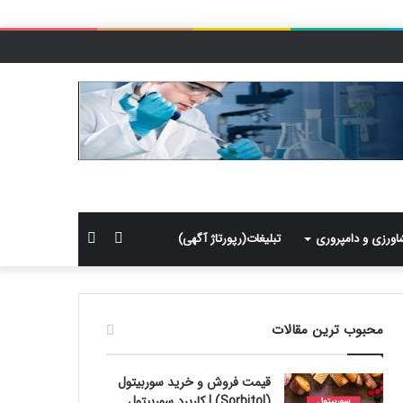
سایدبار
جستجو
اورزی و دامپروری
تبلیغات(رپورتاژ آگهی)
برای
محبوب ترین مقالات
قیمت فروش و خرید سوربیتول
(Sorbitol) | کاربرد سوربیتول