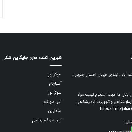
شیرین کننده های جایگزین شکر
سوکرالوز
ت آباد ، ابتدای خیابان احسان جنوبی ،
آسپارتام
سوکرالوز
م رایگان ما جهت استعلام قیمت مواد
زمایشگاهی و تجهیزات آزمایشگاهی
آس سولفام
https://t.me/jaha
ساخارین
آس سولفام پتاسیم
ساپ: