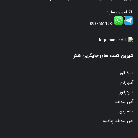
تلگرام و واتساپ:
09336611982
شیرین کننده های جایگزین شکر
سوکرالوز
آسپارتام
سوکرالوز
آس سولفام
ساخارین
آس سولفام پتاسیم