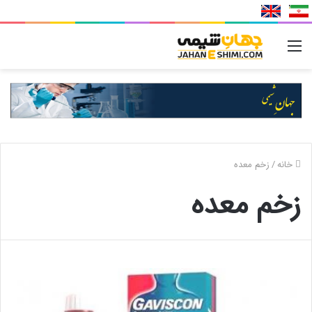
منو
خانه
/
زخم معده
زخم معده