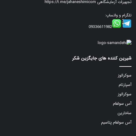
تجهیزات آزمایشگاهی
https://t.me/jahaneshimicom
تلگرام و واتساپ:
09336611982
شیرین کننده های جایگزین شکر
سوکرالوز
آسپارتام
سوکرالوز
آس سولفام
ساخارین
آس سولفام پتاسیم