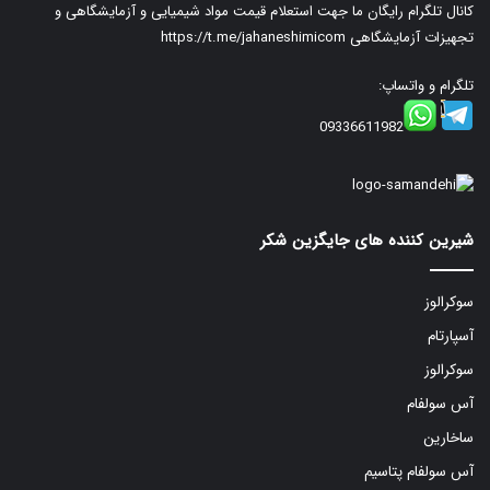
کانال تلگرام رایگان ما جهت استعلام قیمت مواد شیمیایی و آزمایشگاهی و
تجهیزات آزمایشگاهی
https://t.me/jahaneshimicom
تلگرام و واتساپ:
09336611982
شیرین کننده های جایگزین شکر
سوکرالوز
آسپارتام
سوکرالوز
آس سولفام
ساخارین
آس سولفام پتاسیم