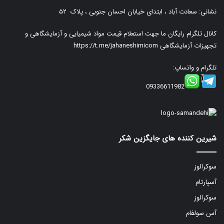
نشانی: سعادت آباد ، ابتدای خیابان احسان جنوبی ، پلاک ۵۲
کانال تلگرام رایگان ما جهت استعلام قیمت مواد شیمیایی و آزمایشگاهی و
تجهیزات آزمایشگاهی
https://t.me/jahaneshimicom
تلگرام و واتساپ:
09336611982
شیرین کننده های جایگزین شکر
سوکرالوز
آسپارتام
سوکرالوز
آس سولفام