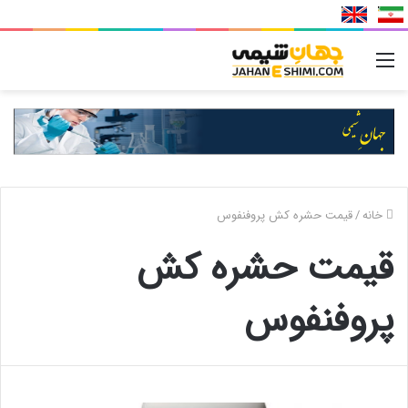
منو
خانه
/
قیمت حشره کش پروفنفوس
قیمت حشره کش
پروفنفوس