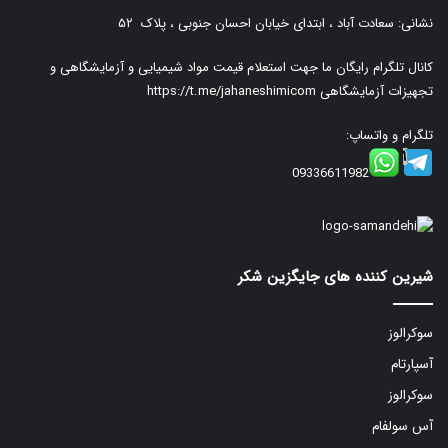
نشانی: سعادت آباد ، ابتدای خیابان احسان جنوبی ، پلاک ۵۲
کانال تلگرام رایگان ما جهت استعلام قیمت مواد شیمیایی و آزمایشگاهی و
تجهیزات آزمایشگاهی
https://t.me/jahaneshimicom
تلگرام و واتساپ:
09336611982
شیرین کننده های جایگزین شکر
سوکرالوز
آسپارتام
سوکرالوز
آس سولفام