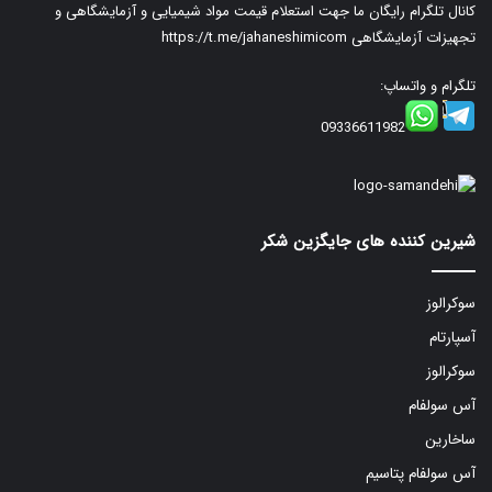
کانال تلگرام رایگان ما جهت استعلام قیمت مواد شیمیایی و آزمایشگاهی و
تجهیزات آزمایشگاهی
https://t.me/jahaneshimicom
تلگرام و واتساپ:
09336611982
شیرین کننده های جایگزین شکر
سوکرالوز
آسپارتام
سوکرالوز
آس سولفام
ساخارین
آس سولفام پتاسیم