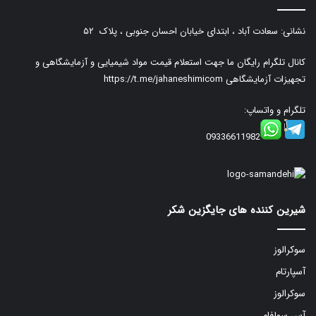
نشانی: سعادت آباد ، ابتدای خیابان احسان جنوبی ، پلاک ۵۲
کانال تلگرام رایگان ما جهت استعلام قیمت مواد شیمیایی و آزمایشگاهی و
تجهیزات آزمایشگاهی
https://t.me/jahaneshimicom
تلگرام و واتساپ:
09336611982
شیرین کننده های جایگزین شکر
سوکرالوز
آسپارتام
سوکرالوز
آس سولفام