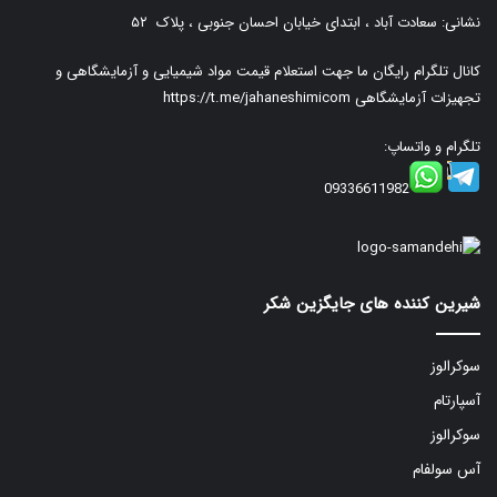
نشانی: سعادت آباد ، ابتدای خیابان احسان جنوبی ، پلاک ۵۲
کانال تلگرام رایگان ما جهت استعلام قیمت مواد شیمیایی و آزمایشگاهی و
تجهیزات آزمایشگاهی
https://t.me/jahaneshimicom
تلگرام و واتساپ:
09336611982
شیرین کننده های جایگزین شکر
سوکرالوز
آسپارتام
سوکرالوز
آس سولفام