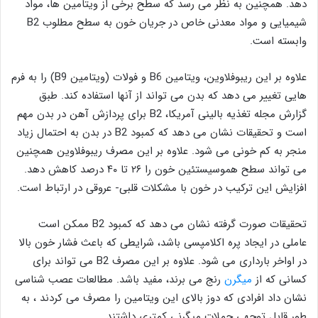
دهد. همچنین به نظر می رسد که سطح برخی از ویتامین ها، مواد
شیمیایی و مواد معدنی خاص در جریان خون به سطح مطلوب B2
وابسته است.
علاوه بر این ریبوفلاوین، ویتامین B6 و فولات (ویتامین B9) را به فرم
هایی تغییر می دهد که بدن می تواند از آنها استفاده کند. طبق
گزارش مجله تغذیه بالینی آمریکا، B2 برای پردازش آهن در بدن مهم
است و تحقیقات نشان می دهد که کمبود B2 در بدن به احتمال زیاد
منجر به کم خونی می شود. علاوه بر این مصرف ریبوفلاوین همچنین
می تواند سطح هموسیستئین خون را ۲۶ تا ۴۰ درصد کاهش دهد.
افزایش این ترکیب در خون با مشکلات قلبی- عروقی در ارتباط است.
تحقیقات صورت گرفته نشان می دهد که کمبود B2 ممکن است
عاملی در ایجاد پره اکلامپسی باشد، شرایطی که باعث فشار خون بالا
در اواخر بارداری می شود. علاوه بر این مصرف B2 می تواند برای
کسانی که از
میگرن
رنج می برند، مفید باشد. مطالعات عصب شناسی
نشان داد افرادی که دوز بالای این ویتامین را مصرف می کردند ، به
طور قابل توجهی حملات میگرنی کمتری داشتند.