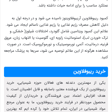
عملکرد مناسب را برای ادامه حیات داشته باشد.
کمبود ریبوفلاوین آریبوفلاوینوز نامیده می شود و در درجه اول به
دلیل کاهش مصرف رژیم غذایی یا رژیم غذایی ناسالم ایجاد می شود.
علائم این کمبود ویتامین شامل گلودرد، اختلالات شیلوز( خشکی و
ترک خوردن لب)، استوماتیت زاویه ای، گلوسیت یا التهاب زبان، عروق
قرنیه، درماتیت، آنمی نورموسیتیک و نورموکرومیک است. در صورت
مشاهده هرگونه از این علائم توصیه می شود، سریعا به پزشک مراجعه
کنید.
خرید ریبوفلاوین
یکی از مهمترین دغدغه های فعالان حوزه شیمیایی، خرید
ریبوفلاوین از یک فروشنده معتبر، باسابقه و قابل اطمینان است. با
هدف افزایش اعتماد بین فروشندگان و خریداران از کیفیت
محصول موردنظر در فرایند خرید ریبوفلاوین، ما به عنوان مرجع
مواد شیمیایی در ایران، تمام تلاش خود را کرده ایم که بهترین