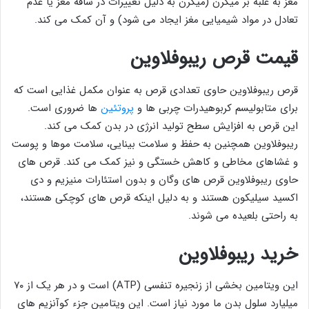
مغز به غلبه بر میگرن (میگرن به دلیل تغییرات در ساقه مغز یا عدم
تعادل در مواد شیمیایی مغز ایجاد می شود) و آن کمک می کند.
قیمت قرص ریبوفلاوین
قرص ریبوفلاوین حاوی تعدادی قرص به عنوان مکمل غذایی است که
برای متابولیسم کربوهیدرات چربی ها و
پروتئین
ها ضروری است.
این قرص به افزایش سطح تولید انرژی در بدن کمک می کند.
ریبوفلاوین همچنین به حفظ و سلامت بینایی، سلامت موها و پوست
و غشاهای مخاطی و کاهش خستگی و نیز کمک می کند. قرص های
حاوی ریبوفلاوین قرص های وگان و بدون استئارات منیزیم و دی
اکسید سیلیکون هستند و به دلیل اینکه قرص های کوچکی هستند،
به راحتی بلعیده می شوند.
خرید ریبوفلاوین
این ویتامین بخشی از زنجیره تنفسی (ATP) است و در هر یک از ۷۰
میلیارد سلول بدن ما مورد نیاز است. این ویتامین جزء کوآنزیم های