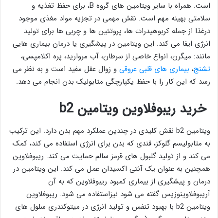
است. همراه با سایر ویتامین های گروه B، برای حفظ تغذیه و
سلامتی بهینه مهم است. نقش مهمی در تجزیه مواد مغذی موجود
درغذا از جمله کربوهیدرات ها، پروتئین ها و چربی ها برای تولید
انرژی ایفا می کند. این ویتامین در پیشگیری یا درمان بیماری هایی
مانند: میگرن، انواع خاصی از سرطان، آب مروارید، پره اکلامپسی،
تشنج
،
بیماری های قلبی عروقی
و زوال عقل مفید است و به نظر می
رسد که این کار را با حفظ یکپارچگی متابولیک بدن انجام می دهد.
خرید ریبوفلاوین ویتامین b2
ویتامین b2 نقش کلیدی در چندین عملکرد مهم بدن دارد. این ترکیب
به متابولیسم گلوکز، قندی که بدن برای انرژی استفاده می کند، کمک
می کند و از تولید گلبول های قرمز سالم حمایت می کند. ریبوفلاوین
همچنین به عنوان یک آنتی اکسیدان عمل می کند. این ویتامین در
درمان و پیشگیری از بیماری کمبود ریبوفلاوین که به آن
آریبوفلاوینوزیس گفته می شود نیزاستفاده می شود. ریبوفلاوین
ویتامین b2 با بهبود تنفس و تولید انرژی در میتوکندری سلول های