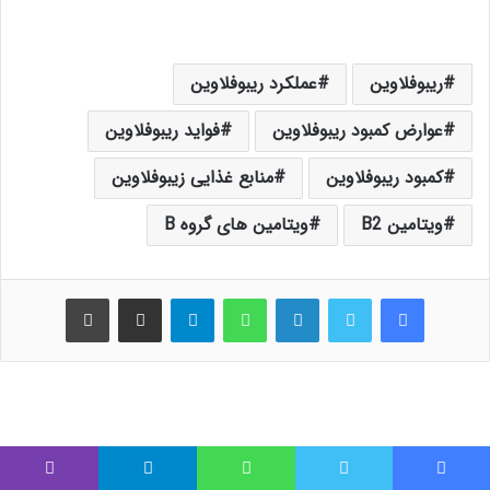
ریبوفلاوین
عملکرد ریبوفلاوین
عوارض کمبود ریبوفلاوین
فواید ریبوفلاوین
کمبود ریبوفلاوین
منابع غذایی زیبوفلاوین
ویتامین B2
ویتامین های گروه B
فیس بوک
توییتر
لینکدین
واتس آپ
تلگرام
اشتراک گذاری از طریق ایمیل
چاپ
نوشته های مشابه
فیس بوک
توییتر
واتس آپ
تلگرام
وایبر