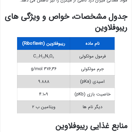
مواد معدنی میزان درد ناشی از میگرن را نیز کاهش می دهد.
جدول مشخصات، خواص و ویژگی های
ریبوفلاوین
نام ماده
ریبوفلاوین (Riboflavin)
فرمول مولکولی
C₁₇H₂₀N₄O₆
جرم مولکولی
۳۷۶,۳۶ g/mol
اسیدی (pKa)
۹.۸۸۸
خاصیت بازی (pKb)
۴.۱۰۹
دیگر نام ها
ویتامین ب ۲
منابع غذایی ریبوفلاوین