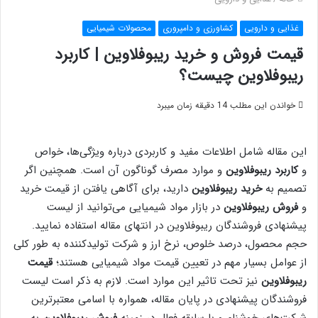
غذایی و دارویی
کشاورزی و دامپروری
محصولات شیمیایی
قیمت فروش و خرید ریبوفلاوین | کاربرد
ریبوفلاوین چیست؟
خواندن این مطلب 14 دقیقه زمان میبرد
این مقاله شامل اطلاعات مفید و کاربردی درباره ویژگی‌ها، خواص
و
کاربرد ریبوفلاوین
و موارد مصرف گوناگون آن است. همچنین اگر
تصمیم به
خرید ریبوفلاوین
دارید، برای آگاهی یافتن از قیمت خرید
و
فروش ریبوفلاوین
در بازار مواد شیمیایی می‌توانید از لیست
پیشنهادی فروشندگان ریبوفلاوین در انتهای مقاله استفاده نمایید.
حجم محصول، درصد خلوص، نرخ ارز و شرکت تولیدکننده به طور کلی
از عوامل بسیار مهم در تعیین قیمت مواد شیمیایی هستند؛
قیمت
ریبوفلاوین
نیز تحت تاثیر این موارد است. لازم به ذکر است لیست
فروشندگان پیشنهادی در پایان مقاله، همواره با اسامی معتبرترین
شرکت‌های خوشنام و با سابقه فعال در زمینه
فروش ریبوفلاوین
به