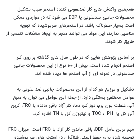
همچنین واکنش های کلر ضدعفونی کننده استخر سبب تشکیل
محصولات جانبی ضدعفونی یا DBP می شود که در مواردی ممکن
است بسیار خطرناک باشد. در استخرهای سرپوشیده که تهویه
مناسبی ندارند، این مواد می توانند منجر به ایجاد مشکلات تنفسی از
طریق کلر شوند.
بر اساس پژوهش هایی که در طول سال های گذشته بر روی کلر
استخر انجام شده است، بیش از ۱۰۰ نوع از این محصولات جانبی
ضدعفونی در نمونه ای از آب استخر ها دیده شده اند.
تشکیل و توزیع هر کدام از این محصولات جانبی ضد عفونی به
عوامل مختلفی بستگی دارد. از جمله این عوامل می توان به منبع
آب، غلظت یون برم، دوز کلر، دما، کلر آزاد باقی مانده یا FRC، کربن
آلی کل یا TOC ، PH و نیتروژن کل یا TN اشاره کرد.
مهم ترین عامل DBP، باقی ماندن کلر آزاد یا FRC است. میزان FRC
توصیه شده برای حفظ ایمنی شناگران در استخر های سر پوشیده