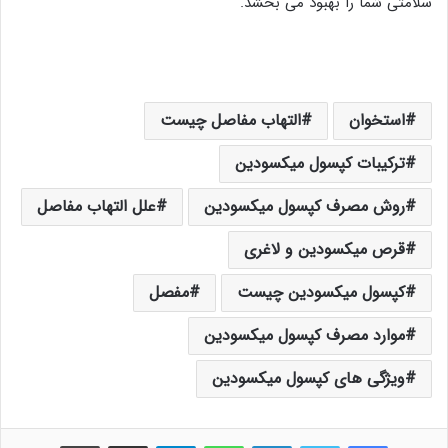
سلامتی شما را بهبود می بخشد.
استخوان
التهاب مفاصل چیست
ترکیبات کپسول میکسودین
روش مصرف کپسول میکسودین
علل التهاب مفاصل
قرص میکسودین و لاغری
کپسول میکسودین چیست
مفصل
موارد مصرف کپسول میکسودین
ویژگی های کپسول میکسودین
فیس بوک
توییتر
لینکدین
واتس آپ
تلگرام
اشتراک گذاری از طریق ایمیل
چاپ