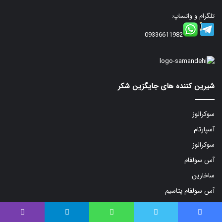
تلگرام و واتساپ:
09336611982
شیرین کننده های جایگزین شکر
سوکرالوز
آسپارتام
سوکرالوز
آس سولفام
ساخارین
آس سولفام پتاسیم
فیس بوک
توییتر
واتس آپ
تلگرام
وایبر