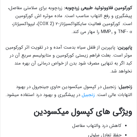
کورکومین فلاوونوئید طبیعی زردچوبه:
زردچوبه برای سلامتی مفاصل،
پیشگیری و رفع التهاب مناسب است. ماده موثره اش کورکومین
است. کورکومین فعالیت سایکلواکسیژناز-۲ (COX 2)، لیپواکسیژناز،
TNF- α و MMP₃ را مهار می کند.
پایپرین:
پایپرین از فلفل سیاه بدست آمده و در تقویت اثر کورکومین
موثر است. بعلت فراهم زیستی کورکومین و متابولیسم سریع آن در
کبد اگر به تنهایی مصرف شود بدن از خواص درمانی آن بهره مند
نخواهد شد.
زنجبیل:
زنجبیل در کپسول میکسودین حاوی جینجرول در بهبود
التهابات عالی است.
زنجبیل
در پیشگیری و بهبود درد استفاده میشود.
ویژگی های کپسول میکسودین
کاهش درد والتهاب مفاصل
حفظ تعادل سلولی