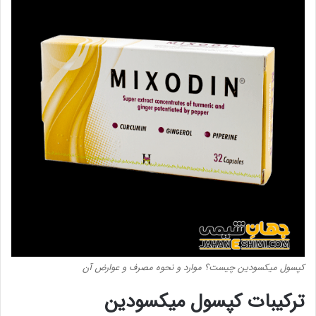
کپسول میکسودین چیست؟ موارد و نحوه مصرف و عوارض آن
ترکیبات کپسول میکسودین