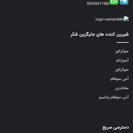
09336611982
شیرین کننده های جایگزین شکر
سوکرالوز
آسپارتام
سوکرالوز
آس سولفام
ساخارین
آس سولفام پتاسیم
دسترسی سریع