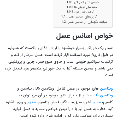
خواص آنتی اکسیدانی
مفید برای دیابتی ها
کاهش فشار خون
کاربردهای اسانس عسل
شرایط نگهداری از اسانس عسل
خواص اسانس عسل
عسل یک خوراکی بسیار خوشمزه با ارزش غذایی بالاست که همواره
در طول تاریخ مورد استفاده قرار گرفته است. عسل سرشار از قند و
ترکیبات بیواکتیو طبیعی است و حاوی هیچ فیبر ، چربی و پروتئینی
نمی باشد و همین مسئله آنرا به یک خوراکی منحصر بفرد تبدیل کرده
است.
ویتامین
‌ های موجود در عسل شامل ویتامین B6 ، نیاسین و
ویتامین C
است و از مینرال های موجود در آن می توان به
کلسیم،
مس
، آهن، منیزیم، منگنز، فسفر، پتاسیم،
سدیم
و روی اشاره
کرد. عطرمایه عسل نیز با دارا بودن خواصی مشابه با عسل فواید
بسیاری برای سلامتی دارد که در ادامه شرح داده شده است.