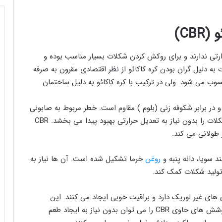
CB)
ﺣﺮارﺗﯽ ﻧﺪارﻧﺪ و برای روکش کردن ﺷﮑﻼت ﺑﺴﯿﺎر ﻣﻨﺎﺳﺐ ﺑﻮده و
ه دلیل گران بودن کره کاکائو از ﻧﻈﺮ اﻗﺘﺼﺎدی ﻣﻘﺮون ﺑﻪ ﺻﺮﻓﻪ
ب ﻣﯽ ﺷﻮد. وﻟﯽ در ترکیب با ﮐﺮه ﮐﺎﮐﺎﺋﻮ به دلیل ﺳﺎﺧﺘﻤﺎن
بی دارد و در برابر شکوفه زنی (بلوم ) مقاوم است. ﺧﻄﺮ ﻣﺮﺑﻮط ﺑﻪ ﺻﺎﺑﻮﻧﯽ
ﺷﺪن با استفاده از این چربی ها ﺣﺬف شده و کیفیت ﺷﮑﻼت را بدون نیاز به تعدیل حرارتی ﺑﻬﺒﻮد ﭘﯿﺪا ﻣﯽ بخشد. CBR
 ﻃﻮﻻﻧﯽ ﻣﯽ ﮐﻨﺪ.
روغن
خرما تشکیل شده است. آن ها نیاز به
 تولید شکلات کمک کند.
ی با سایر چربی های غیر لوریک دارد و براقیت خوبی ایجاد می کنند. این
ترکیبات طعم خوبی در دهان ایجاد می کنند و سختی پوشش های حاوی CBR را می توان بدون نیاز به ایجاد طعم