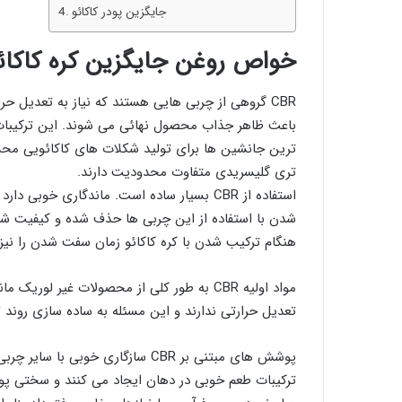
جایگزین پودر کاکائو
خواص روغن جایگزین کره کاکائو (R
CBR گروهی از ﭼﺮﺑﯽ ﻫﺎﯾﯽ ﻫﺴﺘﻨﺪ ﮐﻪ ﻧﯿﺎز ﺑﻪ ﺗﻌﺪﯾﻞ 
ﺑﺎﻋﺚ ﻇﺎﻫﺮ ﺟﺬاب ﻣﺤﺼﻮل ﻧﻬﺎﺋﯽ ﻣﯽ ﺷﻮﻧﺪ. این ترکیبات ب
ﺗﺮﯾﻦ ﺟﺎﻧﺸﯿﻦ ها برای تولید شکلات های کاکائویی ﻣﺤﺴﻮ
ﺗﺮی ﮔﻠﯿﺴﺮﯾﺪی ﻣﺘﻔﺎوت ﻣﺤﺪودﯾﺖ دارﻧﺪ.
استفاده از CBR بسیار ساده است. ماندگاری خو
هنگام ترکیب ﺷﺪن ﺑﺎ ﮐﺮه ﮐﺎﮐﺎﺋﻮ زﻣﺎن ﺳﻔﺖ ﺷﺪن را نیز
مواد اولیه CBR به طور کلی از محصولات غیر لوریک مانند سویا، دانه پنبه و
تعدیل حرارتی ندارند و این مسئله به‌ ساده سازی روند
پوشش های مبتنی بر CBR سازگاری خوب