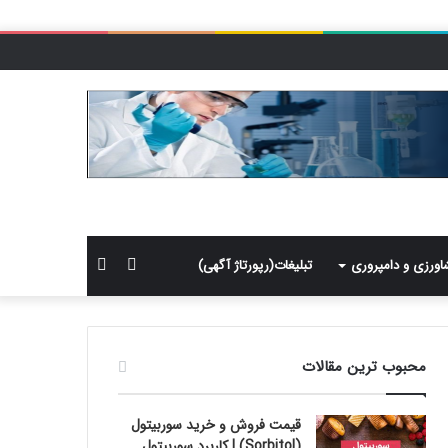
سایدبار
جستجو
اورزی و دامپروری
تبلیغات(رپورتاژ آگهی)
برای
محبوب ترین مقالات
قیمت فروش و خرید سوربیتول
(Sorbitol) | کاربرد سوربیتول