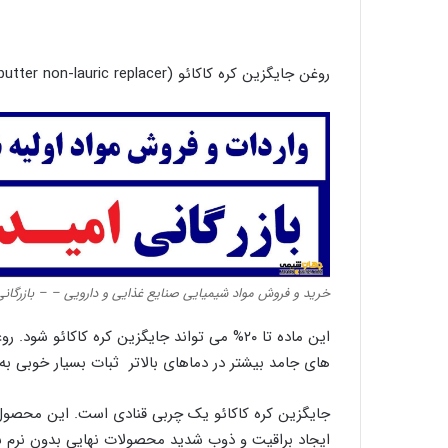
روغن جایگزین کره کاکائو (Cocoa butter non-lauric replacer) از روغن پالم تکه تکه شده و هیدروژنه بدست می آید.
خرید و فروش مواد شیمیایی صنایع غذایی و دارویی – – بازرگانی
های جامد بیشتر در دماهای بالاتر ثبات بسیار خوبی
جایگزین کره کاکائو یک چربی قنادی است. این محصول