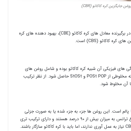
 جایگزین کره کاکائو (CBR)
روغن جایگزین کره کاکائو (CBA) یک نام کلی است که در برگیرنده معادل های کره کاکائو (CBE)، بهبود دهنده های کره
گی های فیزیکی آن شبیه کره کاکائو بوده و شامل روغن های
گرمسیری است. این روغن ها طوری ترکیب می شوند که مخلوطی از POSt POP و StOSt حاصل شود. از نظر ترکیب
ا آن مخلوط شود.
یا پالم است. این روغن ها جزء به جزء شده یا به صورت جزئی
هیدروژنه شده اند. محصولات حاوی اسیدهای غیر اشباع ترانس به میزان بیش از ۹۰ درصد هستند و دارای ترکیب تری