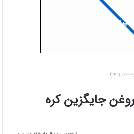
کائو (CBR)
 روغن جایگزین کره
خواندن این مطلب 4 دقیقه زمان میبرد