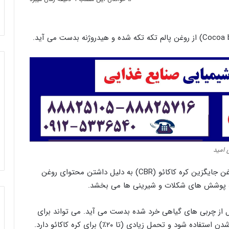
 امید
این ماده تا ۲۰% می تواند جایگزین کره کاکائو شود. روغن جایگزین کره کاکائو (CBR) به دلیل داشتن محتوای روغن
 به پوشش های شکلات و شیرینی ها می بخشد.
 از چربی های گیاهی خرد شده بدست می آید. می تواند برای
ایجاد براقیت و ذوب شدید محصولات نهایی بدون نرم شدن استفاده شود و تحمل زیادی (تا ۲۰٪) برای کره کاکائو دارد.