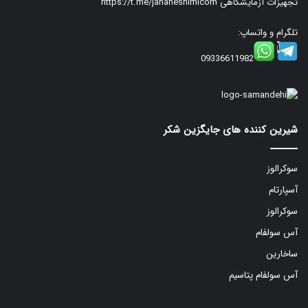
تجهیزات آزمایشگاهی
https://t.me/jahaneshimicom
تلگرام و واتساپ:
09336611982
شیرین کننده های جایگزین شکر
سوکرالوز
آسپارتام
سوکرالوز
آس سولفام
ساخارین
آس سولفام پتاسیم