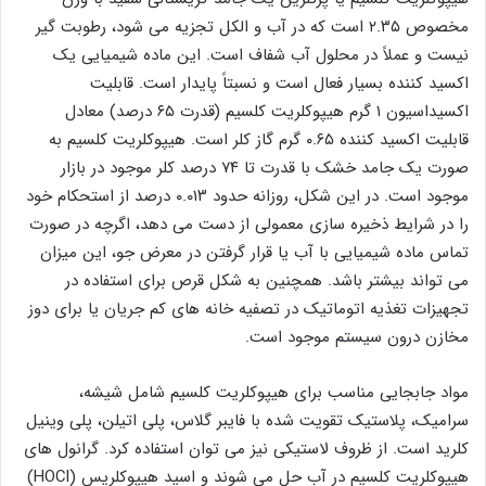
مخصوص ۲.۳۵ است که در آب و الکل تجزیه می شود، رطوبت گیر
نیست و عملاً در محلول آب شفاف است. این ماده شیمیایی یک
اکسید کننده بسیار فعال است و نسبتاً پایدار است. قابلیت
اکسیداسیون ۱ گرم هیپوکلریت کلسیم (قدرت ۶۵ درصد) معادل
قابلیت اکسید کننده ۰.۶۵ گرم گاز کلر است. هیپوکلریت کلسیم به
صورت یک جامد خشک با قدرت تا ۷۴ درصد کلر موجود در بازار
موجود است. در این شکل، روزانه حدود ۰.۰۱۳ درصد از استحکام خود
را در شرایط ذخیره سازی معمولی از دست می دهد، اگرچه در صورت
تماس ماده شیمیایی با آب یا قرار گرفتن در معرض جو، این میزان
می تواند بیشتر باشد. همچنین به شکل قرص برای استفاده در
تجهیزات تغذیه اتوماتیک در تصفیه خانه های کم جریان یا برای دوز
مخازن درون سیستم موجود است.
مواد جابجایی مناسب برای هیپوکلریت کلسیم شامل شیشه،
سرامیک، پلاستیک تقویت شده با فایبر گلاس، پلی اتیلن، پلی وینیل
کلرید است. از ظروف لاستیکی نیز می توان استفاده کرد. گرانول های
هیپوکلریت کلسیم در آب حل می شوند و اسید هیپوکلریس (HOCl)