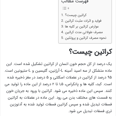
فهرست مطالب
کراتین چیست؟
فواید و اثرات مثبت کراتین
عوارض کراتین بر کلیه ها
مصرف طولانی مدت کراتین
نحوه مصرف کراتین و پروتئین
کراتین چیست؟
یک درصد از کل حجم خون انسان از کراتین تشکیل شده است. این
ماده متشکل از سه اسید آمینه L-آرژنین، گلیسین و L-متیونین است.
۹۵ درصد از کراتین در عضلات اسکلتی و ۵ درصد در مغز ذخیره شده
است. کبد، کلیه ها و پانکراس، ۱,۵ تا ۲ درصد از این ماده را تولید می
کنند. سپس این ماده ذخیره می شود. کراتین با ورود به جریان خون
به قسمت های مختلف بدن می رود. این ماده در عضلات به کراتین
فسفات تبدیل شده و سپس کراتین فسفات تولید شده به آدنوزین
تری فسفات تبدیل می شود.