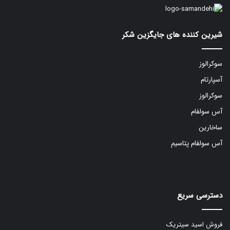
شیرین کننده های جایگزین شکر
سوکرالوز
آسپارتام
سوکرالوز
آس سولفام
ساخارین
آس سولفام پتاسیم
دسترسی سریع
فروش اسید سیتریک