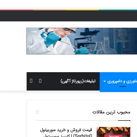
سایدبار
جستجو
اورزی و دامپروری
تبلیغات(رپورتاژ آگهی)
برای
محبوب ترین مقالات
قیمت فروش و خرید سوربیتول
(Sorbitol) | کاربرد سوربیتول