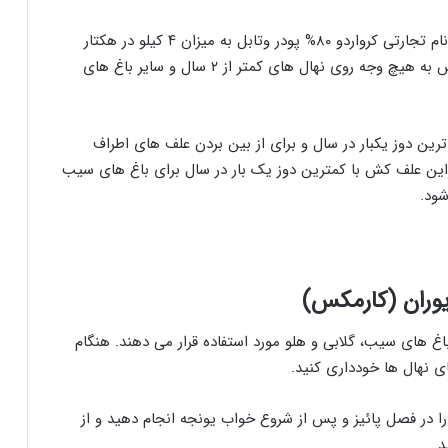
استفاده از مخلوط ديوران و بروماسيل (۲۷% + ۵۱%) با نام تجارتی کرواردو ۸۰% پودر وتابل به ميزان ۴ کيلو در هکتار
فقط برای خزانه مرکبات توصيه می شود. از این علف کش به هیچ وجه روی نهال‌ های کمتر از ۲ سال و ساير باغ های
ترين دوز یکبار در سال و برای از بین بردن علف های اطراف
از این علف کش با کمترين دوز يک بار در سال برای باغ های سيب
شود.
ران (کارمکس)
اغ های سيب، گلابی و هلو مورد استفاده قرار می دهند. هنگام
نهال‌ ها خودداری کنید.
را در فصل پائيز و پس از شروع خواب يونجه انجام دهید و از
د.