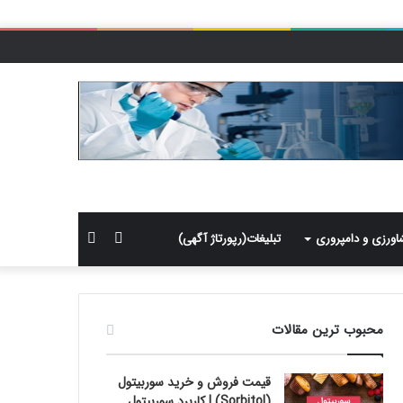
سایدبار
جستجو
اورزی و دامپروری
تبلیغات(رپورتاژ آگهی)
برای
محبوب ترین مقالات
قیمت فروش و خرید سوربیتول
(Sorbitol) | کاربرد سوربیتول