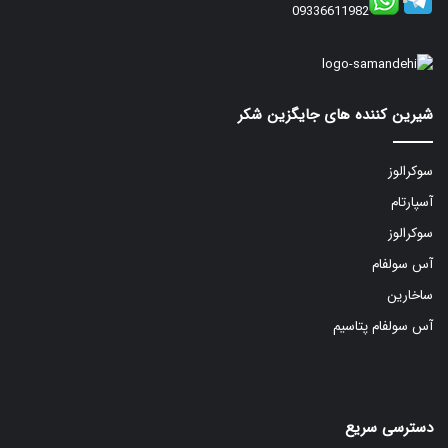
09336611982
شیرین کننده های جایگزین شکر
سوکرالوز
آسپارتام
سوکرالوز
آس سولفام
ساخارین
آس سولفام پتاسیم
دسترسی سریع