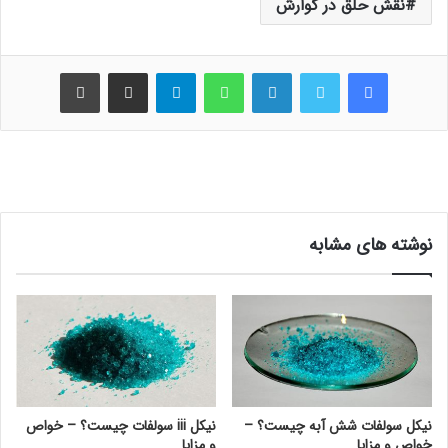
نقش حلق در گوارش
فیس بوک
توییتر
لینکدین
واتس آپ
تلگرام
اشتراک گذاری از طریق ایمیل
چاپ
نوشته های مشابه
نیکل سولفات شش آبه چیست؟ –
نیکل iii سولفات چیست؟ – خواص
خواص و مزایا
و مزایا