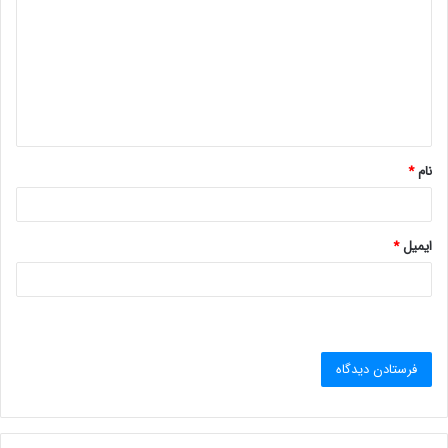
د
گ
ا
ه
*
نام
*
ایمیل
*