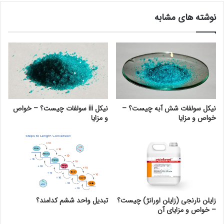
نوشته های مشابه
نیکل سولفات شش آبه چیست؟ –
نیکل iii سولفات چیست؟ – خواص
خواص و مزایا
و مزایا
زایلن نارنجی (زایلن اورانژ) چیست؟
تبدیل واحد ششم کدامند؟
– خواص و مزایای آن