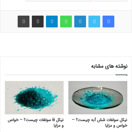
فیس بوک
توییتر
لینکدین
واتس آپ
تلگرام
اشتراک گذاری از طریق ایمیل
چاپ
نوشته های مشابه
نیکل سولفات شش آبه چیست؟ –
نیکل iii سولفات چیست؟ – خواص
خواص و مزایا
و مزایا