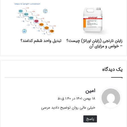
زایلن نارنجی (زایلن اورانژ) چیست؟
تبدیل واحد ششم کدامند؟
– خواص و مزایای آن
یک دیدگاه
گ
امین
ف
۱۸ بهمن ۱۴۰۱ در ۱:۴۰ ق٫ظ
ت
خیلی عالی روان توضیح دادید مرسی
:
پاسخ