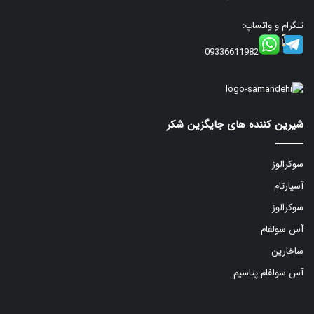
تلگرام و واتساپ:
09336611982
شیرین کننده های جایگزین شکر
سوکرالوز
آسپارتام
سوکرالوز
آس سولفام
ساخارین
آس سولفام پتاسیم