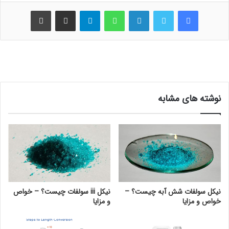
فیس بوک
توییتر
لینکدین
واتس آپ
تلگرام
اشتراک گذاری از طریق ایمیل
چاپ
نوشته های مشابه
نیکل سولفات شش آبه چیست؟ –
نیکل iii سولفات چیست؟ – خواص
خواص و مزایا
و مزایا