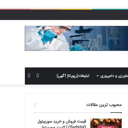
سایدبار
جستجو
اورزی و دامپروری
تبلیغات(رپورتاژ آگهی)
برای
محبوب ترین مقالات
قیمت فروش و خرید سوربیتول
(Sorbitol) | کاربرد سوربیتول