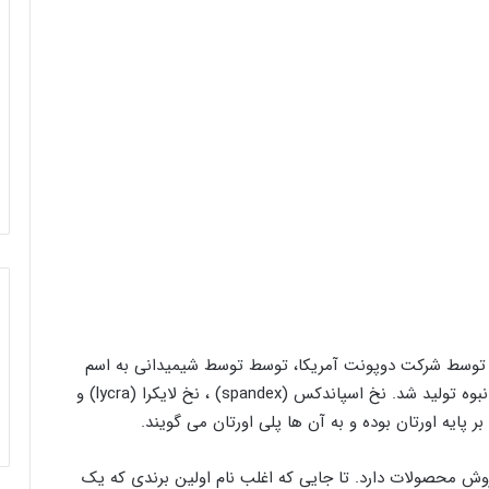
ین نوع نخ اولین لیف فیلامنتی است که در سال ۱۹۵۹ توسط شرکت دوپونت آمریکا، توسط توسط شیمیدانی به اسم
جوزف شیورس Joseph Shivers و به صورت تجاری و انبوه تولید شد. نخ اسپاندکس (spandex) ، نخ لایکرا (lycra) و
روش محصولات دارد. تا جایی که اغلب نام اولین برندی که یک