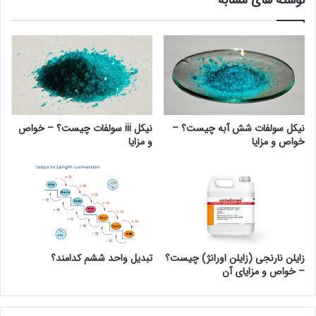
نیکل سولفات شش آبه چیست؟ –
نیکل iii سولفات چیست؟ – خواص
خواص و مزایا
و مزایا
زایلن نارنجی (زایلن اورانژ) چیست؟
تبدیل واحد ششم کدامند؟
– خواص و مزایای آن