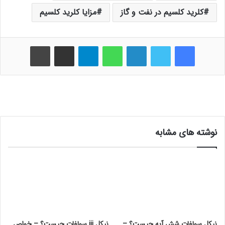
کلرید کلسیم در نفت و گاز
مزایا کلرید کلسیم
فیس بوک
توییتر
لینکدین
واتس آپ
تلگرام
اشتراک گذاری از طریق ایمیل
چاپ
نوشته های مشابه
نیکل سولفات شش آبه چیست؟ –
نیکل iii سولفات چیست؟ – خواص