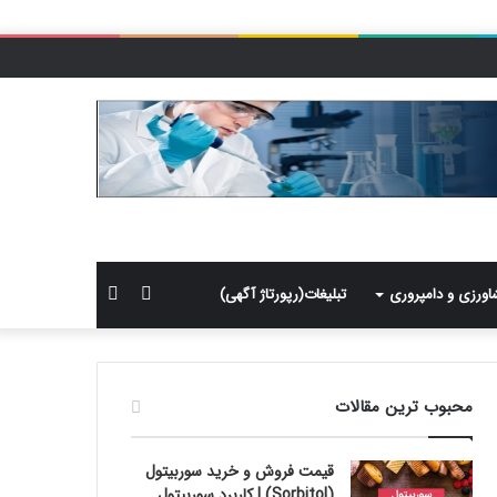
سایدبار
جستجو
اورزی و دامپروری
تبلیغات(رپورتاژ آگهی)
برای
محبوب ترین مقالات
قیمت فروش و خرید سوربیتول
(Sorbitol) | کاربرد سوربیتول