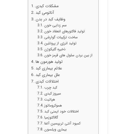
مشکلات کبدی
آناتومی کبد
وظایف کبد در بدن
سم زدایی خون
تولید فاکتورهای انعقاد خون
ساخت ترکیبات گوارشی
تولید انرژی از پروتئین
ذخیره گلیکوژن
از بین بردن سلول های قرمز خون
تولید هورمون ها
علائم بیماری کبد
علل بیماری کبد
اختلالات کبدی
کبد چرب
سیروز کبدی
هپاتیت
هموکروماتوز
اختلالات خود ایمنی کبد
گالاکتوزمیا
کمبود آنتی تریپسین آلفا
بیماری ویلسون