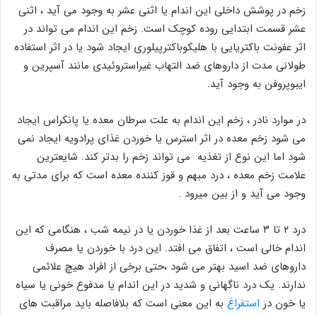
زخم در پوشش داخلی این اندام یا اثنی عشر به وجود می آید ، اثنی
عشر قسمت ابتدایی روده کوچک است. زخم این اندام می تواند در
اثر عفونت باکتریایی با هلیکوباکترپیلوری ایجاد شود یا در اثر استفاده
طولانی مدت از داروهای ضد التهاب غیراستروئیدی مانند آسپرین و
ایبوپروفن به وجود آید.
در موارد نادر ، زخم این اندام به علت سرطان معده یا پانکراس ایجاد
می شود زخم معده در اثر استرس یا خوردن غذای پرادویه ایجاد نمی
شود اما این نوع از تغذیه می تواند زخم را بدتر کند. شایعترین
علامت زخم معده ، درد مبهم و قوز کننده معده است که برای مدتی به
وجود می آید و از بین میرود .
درد ۲ تا ۳ ساعت بعد از غذا خوردن یا در نیمه شب ، هنگامی که این
اندام خالی است ، اتفاق می افتد. این درد با خوردن یا مصرف
داروهای ضد اسید بهتر می شود ،حتی برخی از افراد هیچ علائمی
ندارند. یک درد ناگهانی و شدید در این اندام یا مدفوع خونی یا سیاه
یا خون در
استفراغ
به این معنی است که بلافاصله باید مراقبت های