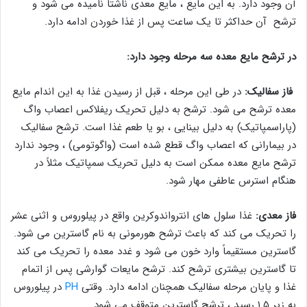
آن وجود دارد. به این مایع ، مایع معدی ناشتا نامیده می شود و
ترشح آن حداکثر تا یک ساعت پس از غذا خوردن ادامه دارد.
در ترشح مایع معده سه مرحله وجود دارد:
فاز سفالیک:
در طی این مرحله ، قبل از رسیدن غذا به این اندام مایع
معده ترشح می شود. ترشح به دلیل تحریک ریفلاکس اعصاب واگ
(پاراسمپاتیک) به دلیل بینایی ، بو یا طعم غذا است. ترشح سفالیک
در بیمارانی که اعصاب واگ قطع شده است (واگوتومی) ، وجود ندارد
ترشح مایع معده ممکن است به دلیل تحریک سمپاتیک مثلاً در
هنگام استرس عاطفی مهار شود.
فاز معدی:
غذا سلول های انترواندوکرین واقع در پیلوروس و اثنی عشر
را تحریک می کند که باعث ترشح هورمونی به نام گاسترین می شود.
گاسترین مستقیماً وارد خون می شود و غدد معده را تحریک می کند
تا گاسترین بیشتری ترشح کند. ترشح مایعات گوارشی پس از اتمام
غذا و پایان مرحله سفالیک همچنان ادامه دارد. وقتی
PH
در پیلوروس
به زیر ۱.۵ رسید ، ترشح گاسترین متوقف می شود.