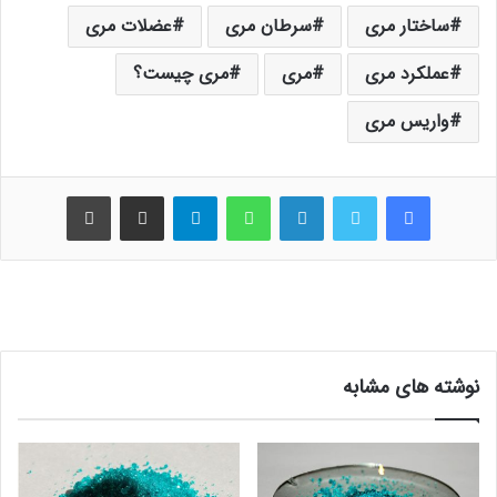
ساختار مری
سرطان مری
عضلات مری
عملکرد مری
مری
مری چیست؟
واریس مری
فیس بوک
توییتر
لینکدین
واتس آپ
تلگرام
اشتراک گذاری از طریق ایمیل
چاپ
نوشته های مشابه