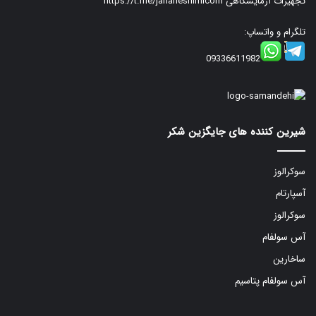
تجهیزات آزمایشگاهی
https://t.me/jahaneshimicom
تلگرام و واتساپ:
09336611982
شیرین کننده های جایگزین شکر
سوکرالوز
آسپارتام
سوکرالوز
آس سولفام
ساخارین
آس سولفام پتاسیم