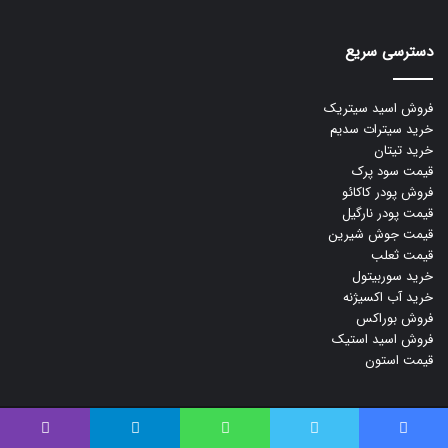
دسترسی سریع
فروش اسید سیتریک
خرید سیترات سدیم
خرید تیتان
قیمت سود پرک
فروش پودر کاکائو
قیمت پودر نارگیل
قیمت جوش شیرین
قیمت ثعلب
خرید سوربیتول
خرید آب اکسیژنه
فروش بوراکس
فروش اسید استیک
قیمت استون
طراحی وبسایت، سئو و پشتیبانس توسط
آژانس دیجیتال مارکتینگ نبض نو
فیس بوک
توییتر
واتس آپ
تلگرام
وایبر