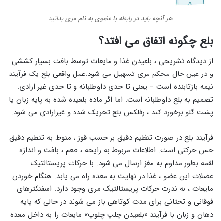
هر آنچه باید در رابطه با عضوی به نام مری بدانید
بلع چگونه اتفاق می افتد؟
از دیدگاه تشریحی ، بلعیدن غذا و مایعات توسط بافت بسیار کششی
و در عین حال محکم مری تسهیل می شود.عمل واقعی بلع یک فرآیند
نیمه بازتابنده است – یعنی تا حدی داوطلبانه و تا حدی غیر ارادی.
تصمیم به بلع داوطلبانه است. اما اگر ماده بلعیده شده به پایه زبان یا
پشت گلو برخورد کند ، رفلکس بلع تحریک شده و غیرارادی می شود.
فرآیند بلع در صورت تنظیم دقیق بر حسب قوز ، منوط به تنظیم دقیق
حس حرکتی است. اطلاعات مربوط به رایحه ، طعم ، بافت و اندازه
لقمه بطور مداوم به مغز ارسال می شود. با حرکات پریستالتیک
عضلات این عضو ، غذا در نهایت به معده راه می یابد. هنگام خوردن
مایعات ، به ندرت حرکات پریستالتیک مری وجود دارد. اسفنکترهای
فوقانی و تحتانی برای مدت کوتاهی باز می شوند در حالی که پایه
دهان و زبان با فرآیند «بلعیدن چلپ چلوپ» مایعات را به داخل معده