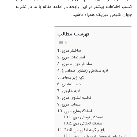
کسب اطلاعات بیشتر در این رابطه در ادامه مقاله با ما در نشریه
جهان شیمی فیزیک همراه باشید.
فهرست مطالب
ساختار مری
انقباضات مری
ساختار دیواره مری
لایه مخاطی (غشای مخاطی)
لایه زیر مخاط
لایه عضلانی
لایه خارجی
تخلیه لنفاوی مری
اعصاب مری
اسفنگترهای مری
اسفنکتر فوقانی مری
اسفنکتر تحتانی مری
بلع چگونه اتفاق می افتد؟
روند بلع به صورت زیر رخ می دهد: