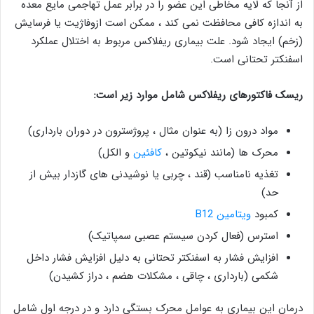
از آنجا که لایه مخاطی این عضو را در برابر عمل تهاجمی مایع معده
به اندازه کافی محافظت نمی کند ، ممکن است ازوفاژیت یا فرسایش
(زخم) ایجاد شود. علت بیماری ریفلاکس مربوط به اختلال عملکرد
اسفنکتر تحتانی است.
ریسک فاکتورهای ریفلاکس شامل موارد زیر است:
مواد درون زا (به عنوان مثال ، پروژسترون در دوران بارداری)
محرک ها (مانند نیکوتین ،
کافئین
و الکل)
تغذیه نامناسب (قند ، چربی یا نوشیدنی های گازدار بیش از
حد)
کمبود
ویتامین B12
استرس (فعال کردن سیستم عصبی سمپاتیک)
افزایش فشار به اسفنکتر تحتانی به دلیل افزایش فشار داخل
شکمی (بارداری ، چاقی ، مشکلات هضم ، دراز کشیدن)
درمان این بیماری به عوامل محرک بستگی دارد و در درجه اول شامل