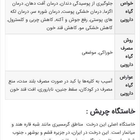
خواص
جلوگیری از پوسیدگی دندان, درمان آفت دهان, درمان
گیاه
اگزما, درمان خشکی پوست, درمان شوره سر, درمان لکه
دارویی
های پوستی, رفع جوش و آکنه, کاهش چربی و کلسترول,
کاهش خشکی مو, کاهش قند خون
روش
مصرف
خوراکی, موضعی
گیاه
دارویی
عوارض
آسیب به کلیه‌ها یا کبد در صورت مصرف بلند مدت، منع
گیاه
مصرف در کودکان، سقط جنین، ناباروری، افت قند خون
دارویی
خاستگاه چریش :
خاستگاه اصلی این درخت مناطق گرمسیری مانند شبه قاره هند و
میانمار است. این درخت در ایران، در جزیره قشم و بوشهر ، جنوب