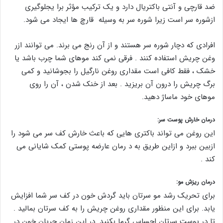
ضد قارچی و آنتی باکتریال دارد و یک ترکیب مؤثر برا یجلوگیری
ازشوره سر است زیرا شوره سر به وسیله قارچ ها ایجاد می شود.
افرادی که دچار شوره سر هستند و از آن رنج می برند. می توانند ازر
وغن چریش استفاده کنند . فرقی نمی کند موهای شما چرب باشد یا
خشک ، فقط کافی است مقداری روغن نارگیل را بجوشانید و کمی
برگ چریش را درون آن بریزید . بعد از خنک شدن ، آن را روی
موهای خود ماساژ دهید.
درمان خارش پوست سر:
این روغن می تواند باکتری هایی که باعث خارش کف سر می شود را
ازبین ببرد و ازاین طریق به د رمان عارضه پوستی کمک شایانی می
کند .
درمان ریزش مو:
برای تحریک رشد مو سرتان باید گردش خون در کف سر شما افزایش
یابد. برای این منظور مقداری روغن چریش را به کف سرتان بمالید .
تا در پوست سرتان احساس گرما بکنید. در این زمان جریان خون در