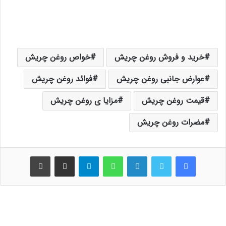
خرید و فروش روغن چریش
خواص روغن چریش
عوارض جانبی روغن چریش
فوائد روغن چریش
قیمت روغن چریش
مزایا ی روغن چریش
مضرات روغن چریش
فیس بوک
توییتر
لینکدین
واتس آپ
تلگرام
اشتراک گذاری از طریق ایمیل
چاپ