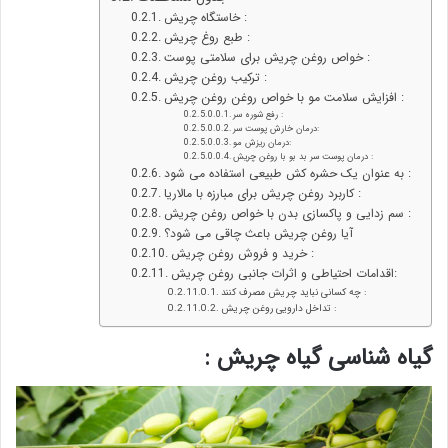
خاستگاه چریش :
طبع روغ چریش :
خواص روغن چریش برای سلامتی پوست :
ترکیب روغن چریش :
افزایش سلامت مو با خواص روغن روغن چریش :
رفع شوره سر :
درمان خارش پوست سر:
درمان ریزش مو:
درمان پوست سر بد بو با روغن چریش :
به عنوان یک حشره کش طبیعی استفاده می شود :
کاربرد روغن چریش برای مبارزه با مالاریا :
سم زدایی و پاکسازی بدن با خواص روغن چریش :
آیا روغن چریش باعث چاقی می شود؟
خرید و فروش روغن چریش :
اقدامات احتیاطی و اثرات جانبی روغن چریش:
چه کسانی نباید چریش مصرف کنند :
تداخل دارویی روغن چریش :
گیاه شناسی گیاه چریش :