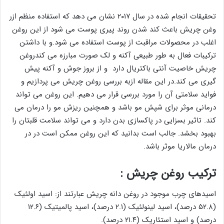
تحقیقات انجام شده در سال ۲۰۱۷ نشان می دهد که استفاده منظم ازر
وغن چریش باعث کند شدن روند پیری پوست می شود از این روغن
اغلب در محصولات مراقبت از پوست استفاده می شود.و با داشتن
ترکیبات فعال به طور طبیعی آکنه و لک صورت مبارزه می کندروغن
چریش خاصیت آنتی باکتریال دارد و از بروز جوش و آکنه پیش
گیری می کند.در این مقاله ازبه بررسی روغن چریش می پردازیم و
فواید سلامتی آن را مورد بررسی قرار می دهیم. این روغن می تواند
درمانی موثر برای شپش مو باشد و همچنین ریزش مو را درمان می
کند. تاثیر بسزایی در پاکسازی بدن دارد و می تواند سلامت قلبتان را
بهبود بخشد. جالب است بدانید که این روغن ممکن است در در
درمان مالاریا موثر باشد.
ترکیب روغن چریش :
اسیدهای چرب موجود در روغن دانه چریش عبارتند از: اسید اولئیک
(۵۲.۸ درصد)، اسید لینولئیک (۲.۱ درصد)، اسید پالمیتیک (۱۲.۶
درصد) و اسید استئاریک (۲۱.۴ درصد).