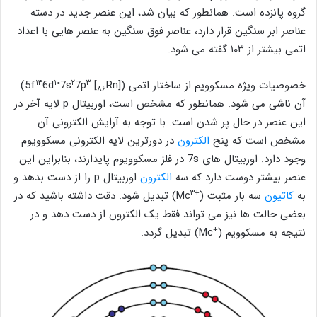
گروه پانزده است. همانطور که بیان شد، این عنصر جدید در دسته
عناصر ابر سنگین قرار دارد، عناصر فوق سنگین به عنصر هایی با اعداد
اتمی بیشتر از ۱۰۳ گفته می شود.
۱۴
۱۰
۲
۳
خصوصیات ویژه مسکوویم از ساختار اتمی ([
Rn] 5f
7p
7s
6d
)
۸۶
آن ناشی می‌ شود. همانطور که مشخص است، اوربیتال p لایه آخر در
این عنصر در حال پر شدن است. با توجه به آرایش الکترونی آن
مشخص است که پنج
الکترون
در دورترین لایه‌ الکترونی مسکوویوم
وجود دارد. اوربیتال‌ های 7s در فلز مسکوویوم پایدارند، بنابراین این
عنصر بیشتر دوست دارد که سه
الکترون
اوربیتال p را از دست بدهد و
۳
+
به
کاتیون
سه بار مثبت (
Mc
) تبدیل شود. دقت داشته باشید که در
بعضی حالت ‌ها نیز می تواند فقط یک الکترون از دست ‌دهد و در
+
نتیجه به مسکوویم (
Mc) تبدیل گردد.