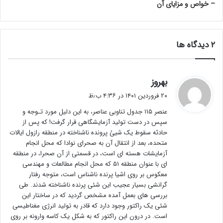
– خواص و مزایای آن
‫۲ دیدگاه ها
گ
بهروز
ف
۲۰ فروردین ۱۴۰۱ در ۴:۳۶ ب٫ظ
ت
عنصر ۱۱۵ جدول تناوبی عناصر، به این دلیل مورد تـوجه و
:
سپس در دست تولید آزمایشگاهی قرار گرفت! که پس از
حادثه سقوط یک شیئ پرونده ناشناخته در منطقه رازول ایالات
متحده، بعد از انتقال آن به صحرای نوادا که محل انجام
آزمایشات هسته ای است، در قسمتی از آن صحرا، در منطقه
ای با عنوان منطقه ۵۱ که محل انجام مطالعات و مهندسی
معکوس بر روی اشیا پرنده ناشناس است، متوجه رفتار
گرانشی بسیار عجیب این شئی پرنده ناشناخته شدند. طی
بررسی های بعمل آمده مشخص گردید که در ساختار این
شئی یک راکتور وجود دارد که قادر به تولید انرژی مغناطیسی
است. در درون این راکتور که به شکل یک کاسه وارونه بر روی