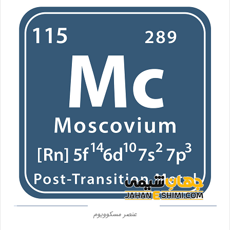
عنصر مسکوویوم