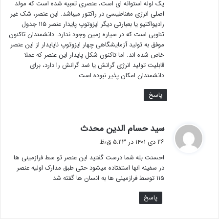
یک لوله استوانه ای است، عنصری تعبیه شده است که مولد
اصلی انرژی مغناطیسی در راکتور میباشد. این عنصر، شک غیر
رادیواکتیو یا بعبارتی دیگر ایزوتوپ پایدار عنصر ۱۱۵ جدول
تناوبی است که در سیاره زمین وجود ندارد. دانشمندان تاکنون
موفق به تولید آزمایشگاهی چهار ایزوتوپ ناپایدار از این عنصر
خاص شده اند. اما تاکنون شکل پایدار این عنصر که عملا
قابلیت تولید انرژی گرانش یا ضد گرانش را دارد، برای
دانشمندان امکان پذیر نبوده است.
پاسخ
گ
سید حسام الدین محدث
ف
۲۶ دی ۱۴۰۱ در ۵:۲۳ ق٫ظ
ت
احسنت بله شما درست گفتید این عنصر تو سط فرازمینی ها
:
در سفینه انها استفتاده میشود حتی طبق مدارک اولیه عنصر
۱۱۵ توسط فرازمینی ها به انسان ها گفته شد
پاسخ