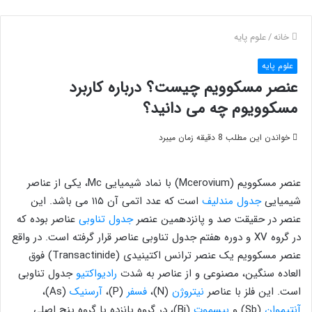
خانه
/
علوم پایه
علوم پایه
عنصر مسکوویم چیست؟ درباره کاربرد
مسکوویوم چه می دانید؟
خواندن این مطلب 8 دقیقه زمان میبرد
عنصر مسکوویم (Mcerovium) با نماد شیمیایی Mc، یکی از عناصر
شیمیایی
جدول مندلیف
است که عدد اتمی آن ۱۱۵ می باشد. این
عنصر در حقیقت صد و پانزدهمین عنصر
جدول تناوبی
عناصر بوده که
در گروه XV و دوره هفتم جدول تناوبی عناصر قرار گرفته است. در واقع
عنصر مسکوویم یک عنصر ترانس اکتینیدی (Transactinide) فوق
العاده سنگین، مصنوعی و از عناصر به شدت
راديواكتيو
جدول تناوبی
است. این فلز با عناصر
نیتروژن
(N)،
فسفر
(P)،
آرسنیک
(As)،
آنتیموان
(Sb) و
بیسموت
(Bi)، در گروه پانزده یا گروه پنج اصلی