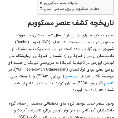
ترکیبات عنصر مسکوویوم
خطرات مسکوویم بر روی سلامتی انسان
تاریخچه کشف عنصر
مسکوویم
عنصر مسکوویم برای اولین بار در سال ۲۰۰۳ میلادی، به صورت
مصنوعی در موسسه تحقیقات هسته ای (JINR) دوبنا (Dunba)
شوروی سابق گزارش شده است. در این سنتز، یک تیم مشترک از
دانشمندان روسی و آمریکایی (دانشمندان آمریکایی آزمایشگاه ملی
لورنس لیورمور در کالیفرنیا آمریکا) به سرپرستي فیزیکدان هسته ای
روسی یعنی یوری اوگانسیان (Yuri Tsolakovich Oganessian)، در
۲۴۳
موسسه JINR، اهداف
امریسیم
(ایزوتوپ
Am) را با هسته های
۴۸
کلسیم
(ایزوتوپ
Ca) بمباران کردند. بدین شکل ۴ اتم از عنصر
شماره ۱۱۵ را بدست آوردند.
وجود عنصر جديد توسط گروه های تحقیقاتی مختلف از جمله، گروه
دانشمندان آمریکایی در لابراتوار لارنس برکلی کالیفرنیا، آمریکا و
محققان موسسه تحقیقات هسته ‌ای یون‌ های سنگین (GSI)