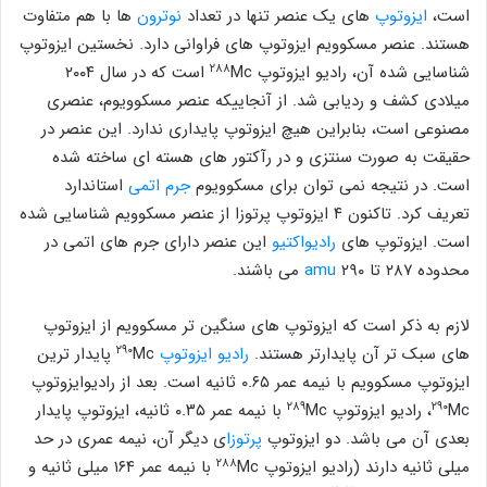
است،
ایزوتوپ
‌های یک عنصر تنها در تعداد
نوترون
‌ها با هم متفاوت
هستند. عنصر مسکوویم ایزوتوپ های فراوانی دارد. نخستین ایزوتوپ
۲۸۸
شناسایی شده آن، رادیو ایزوتوپ
Mc است که در سال ۲۰۰۴
میلادی کشف و ردیابی شد. از آنجاییکه عنصر مسکوویوم، عنصری
مصنوعی است، بنابراین هیچ ایزوتوپ پایداری ندارد. این عنصر در
حقیقت به صورت سنتزی و در رآکتور های هسته ‌ای ساخته شده
است. در نتیجه نمی ‌توان برای مسکوویوم
جرم اتمی
استاندارد
تعریف کرد. تاکنون ۴ ایزوتوپ پرتوزا از عنصر مسکوویم شناسایی شده
است. ایزوتوپ های
رادیواکتیو
این عنصر دارای جرم های اتمی در
محدوده ۲۸۷ تا ۲۹۰
amu
می باشند.
لازم به ذکر است که ایزوتوپ های سنگین تر مسکوویم از ایزوتوپ
۲۹۰
های سبک تر آن پایدارتر هستند.
رادیو ایزوتوپ
Mc پایدار ترین
ایزوتوپ مسکوویم با نیمه عمر ۰.۶۵ ثانیه است. بعد از رادیوایزوتوپ
۲۸۹
۲۹۰
Mc، رادیو ایزوتوپ
Mc با نیمه عمر ۰.۳۵ ثانیه، ایزوتوپ پایدار
بعدی آن می باشد. دو ایزوتوپ
پرتوزا
ی دیگر آن، نیمه عمری در حد
۲۸۸
میلی ثانیه دارند (رادیو ایزوتوپ
Mc با نیمه عمر ۱۶۴ میلی ثانیه و