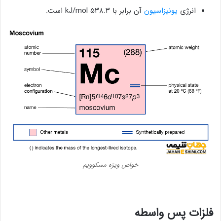
انرژی
یونیزاسیون
آن برابر با ۵۳۸.۳ kJ/mol است.
خواص ویژه مسکوویم
فلزات پس واسطه