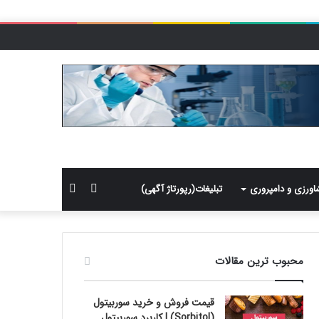
سایدبار
جستجو
اورزی و دامپروری
تبلیغات(رپورتاژ آگهی)
برای
محبوب ترین مقالات
قیمت فروش و خرید سوربیتول
(Sorbitol) | کاربرد سوربیتول