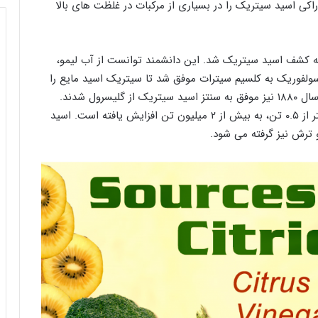
کی اسید سیتریک را در بسیاری از مرکبات در غلظت های بالا
 موفق به کشف اسید سیتریک شد. این دانشمند توانست از آب لیمو،
ولفوریک به کلسیم سیترات موفق شد تا سیتریک اسید مایع را
به دست آورد. دانشمندانی به نام آدامز و گریموکس در سال ۱۸۸۰ نیز موفق به سنتز اسید سیتریک از گلیسرول شدند.
جالب است بدانید فروش اسید سیتریک در جهان از کمتر از ۰.۵ تن، به بیش از ۲ میلیون تن افزایش یافته است. اسید
و ترش نیز گرفته می شود.