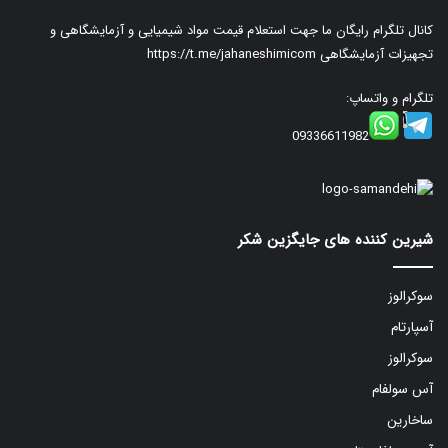
کانال تلگرام رایگان ما جهت استعلام قیمت مواد شیمیایی و آزمایشگاهی و
تجهیزات آزمایشگاهی
https://t.me/jahaneshimicom
تلگرام و واتساپ:
09336611982
شیرین کننده های جایگزین شکر
سوکرالوز
آسپارتام
سوکرالوز
آس سولفام
ساخارین