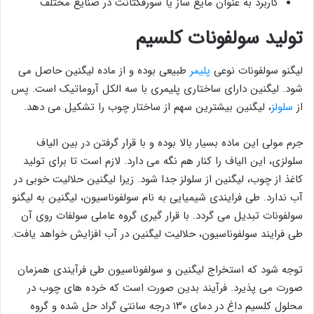
کاربرد به عنوان مایع ‌ساز یا سورفکتانت در صنایع مختلف
تولید سولفونات کلسیم
لیگنو سولفونات نوعی
پلیمر
طبیعی بوده و از ماده لیگنین حاصل می
شود. لیگنین دارای ساختاری پلیمری با سه الکل آروماتیک است. پس
از
سلولز
، لیگنین بیشترین سهم از ساختار چوب را تشکیل می دهد.
جرم مولی این ماده بسیار بالا بوده و با قرار گرفتن در بین الیاف
سلولزی، این الیاف را کنار هم نگه می دارد. لازم است تا برای تولید
کاغذ از چوب، لیگنین از سلولز جدا شود. زیرا لیگنین حلالیت خوبی در
آب ندارد. طی فرایندی شیمیایی به نام سولفوناسیون، لیگنین به لیگنو
سولفونات تبدیل می گردد. با قرار گیری گروه عاملی سولفات روی آن
طی فرایند سولفوناسیون، حلالیت لیگنین در آب افزایش خواهد یافت.
توجه شود که استخراج لیگنین و سولفوناسیون طی فرآیندی همزمان
صورت می پذیرد. فرآیند بدین صورت است که خرده های چوب در
محلول کلسیم داغ در دمای ۱۳۰ درجه سانتی گراد حل شده و گروه