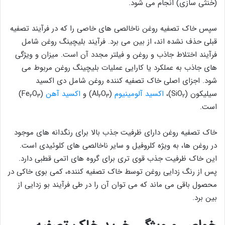
(خنثی سازی) انجام می شود.
سپس خاک تصفیه روغن ناخالصی‌ های خاصی را که در فرآیند تصفیه
قبلی حذف نشده اند، از بین می ‌برد. فرآیند بلیچینگ روغن شامل
فرآیند اختلاط جاذب و روغن و فیلتر مجدد آن است. میزان و ویژگی
های جاذب به عملکرد یا کارایی عملیات بلیچینگ روغن مربوط می
شود. اجزای اصلی خاک تصفیه کننده روغن شامل دی اکسید
سیلیکون (SiO
)،
اکسید آلومینیوم
(Al
O
) و
اکسید آهن
(Fe
O
)
۲
۳
۲
۳
۲
است.
خاک تصفیه روغن دارای ظرفیت جذب بالا برای رنگدانه های موجود
در روغن ها، به ویژه کلروفیل و سایر ناخالصی های کلوئیدی است.
این خاک ظرفیت جذب قوی تری برای گروه های اتمی قطبی دارد.
پس از رنگ ‌زدایی روغن توسط خاک تصفیه کننده، کمی بوی خاکی در
محصول باقی می ‌ماند که می ‌توان آن را در طی فرآیند بو زدایی از
بین برد.