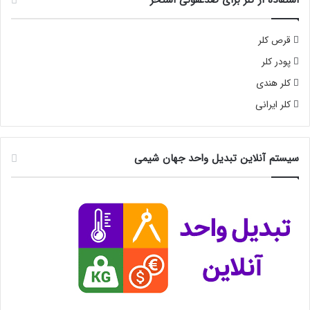
استفاده از کلر برای ضدعفونی استخر
قرص کلر
پودر کلر
کلر هندی
کلر ایرانی
سیستم آنلاین تبدیل واحد جهان شیمی