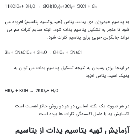
11KCIO
+ 3H
O → 6KH(IO
)
+3CI
+ 5KCI + 6I
۳
۲
۳
۲
۲
۲
به پتاسیم هیدروژن دی یدات، پتاس (هیدروکسید پتاسیم) افزوده می
شود تا منجر به تشکیل پتاسیم یدات شود. البته سدیم کلرات هم می
تواند جایگزین خوبی برای پتاسیم کلرات شود.
+ 5NaClO
+ 3H
O→ 6HIO
+ 5NaCl
3I
۲
۳
۲
۳
در اینجا برای رسیدن به نتیجه تشکیل پتاسیم یدات می توان به
یدیک اسید، پتاس افزود.
+ KOH → 2KIO
+ H
O
HIO
۳
۳
۲
در هر صورت یک نکته اساسی در هر دو روش حائز اهمیت است
اکسایش ید با عامل اکسندگی کلرات ها بوده است.
آزمایش تهیه پتاسیم یدات از پتاسیم