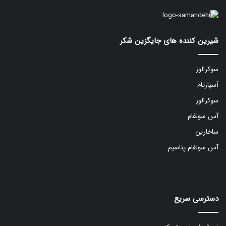
شیرین کننده های جایگزین شکر
سوکرالوز
آسپارتام
سوکرالوز
آس سولفام
ساخارین
آس سولفام پتاسیم
دسترسی سریع