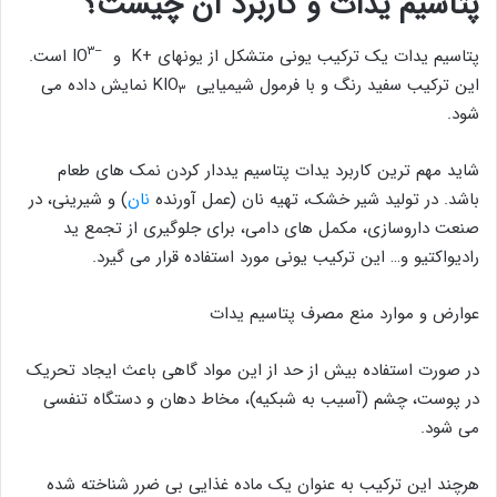
پتاسیم یدات و کاربرد آن چیست؟
۳
–
پتاسیم یدات یک ترکیب یونی متشکل از یونهای +K و
IO
است.
این ترکیب سفید رنگ و با فرمول شیمیایی KIO
نمایش داده می
۳
شود.
شاید مهم ترین کاربرد یدات پتاسیم یددار کردن نمک های طعام
باشد. در تولید شیر خشک، تهیه نان (عمل آورنده
نان
) و شیرینی، در
صنعت داروسازی، مکمل های دامی، برای جلوگیری از تجمع ید
رادیواکتیو و… این ترکیب یونی مورد استفاده قرار می گیرد.
عوارض و موارد منع مصرف پتاسیم یدات
در صورت استفاده بیش از حد از این مواد گاهی باعث ایجاد تحریک
در پوست، چشم (آسیب به شبکیه)، مخاط دهان و دستگاه تنفسی
می شود.
هرچند این ترکیب به عنوان یک ماده غذایی بی ضرر شناخته شده