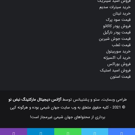
فروش اسید سیتریک
خرید سیترات سدیم
خرید تیتان
قیمت سود پرک
فروش پودر کاکائو
قیمت پودر نارگیل
قیمت جوش شیرین
قیمت ثعلب
خرید سوربیتول
خرید آب اکسیژنه
فروش بوراکس
فروش اسید استیک
قیمت استون
طراحی وبسایت، سئو و پشتیبانس توسط
آژانس دیجیتال مارکتینگ نبض نو
© 2021 - کلیه حقوق متعلق به وب سایت جهان شیمی بوده و هرگونه کپی
‌برداری از محتواهای جهان شیمی غیرمجاز است!