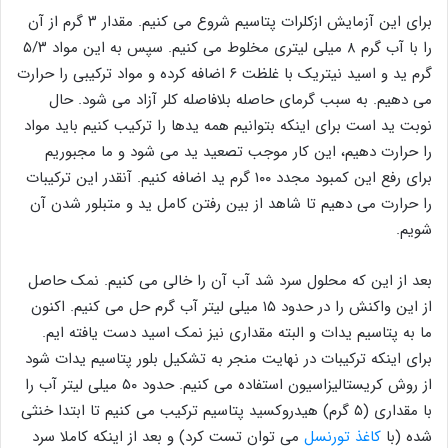
برای این آزمایش ازکلرات پتاسیم شروع می کنیم. مقدار ۳ گرم از آن
را با آب گرم ۸ میلی لیتری مخلوط می کنیم. سپس به این مواد ۵/۳
گرم ید و اسید نیتریک با غلظت ۶ اضافه کرده و مواد ترکیبی را حرارت
می دهیم. به سبب گرمای حاصله بلافاصله کلر آزاد می شود. حال
نوبت ید است برای اینکه بتوانیم همه یدها را ترکیب کنیم باید مواد
را حرارت دهیم، این کار موجب تصعید ید می شود و ما مجبوریم
برای رفع این کمبود مجدد ۱۰۰ گرم ید اضافه کنیم. آنقدر این ترکیبات
را حرارت می دهیم تا شاهد از بین رفتن کامل ید و متبلور شدن آن
شویم.
بعد از این که محلول سرد شد آب آن را خالی می کنیم. نمک حاصل
از این واکنش را در حدود ۱۵ میلی لیتر آب گرم حل می کنیم. اکنون
ما به پتاسیم یدات و البته مقداری نیز نمک اسید دست یافته ایم.
برای اینکه ترکیبات در نهایت منجر به تشکیل بلور پتاسیم یدات شود
از روش کریستالیزاسیون استفاده می کنیم. حدود ۵۰ میلی لیتر آب را
با مقداری (۵ گرم) هیدروکسید پتاسیم ترکیب می کنیم تا ابتدا خنثی
شده (با
کاغذ تورنسل
می توان تست کرد) و بعد از اینکه کاملا سرد