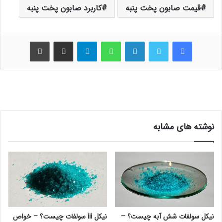
قیمت صابون پخت پنبه
کاربرد صابون پخت پنبه
فیس بوک
توییتر
لینکدین
واتس آپ
تلگرام
اشتراک گذاری از طریق ایمیل
چاپ
نوشته های مشابه
نیکل سولفات شش آبه چیست؟ –
نیکل iii سولفات چیست؟ – خواص