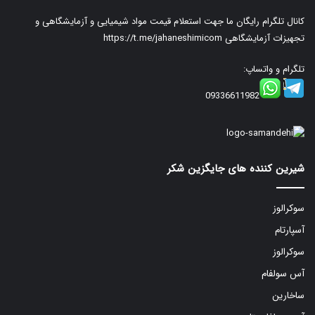
کانال تلگرام رایگان ما جهت استعلام قیمت مواد شیمیایی و آزمایشگاهی و
تجهیزات آزمایشگاهی
https://t.me/jahaneshimicom
تلگرام و واتساپ:
09336611982
شیرین کننده های جایگزین شکر
سوکرالوز
آسپارتام
سوکرالوز
آس سولفام
ساخارین