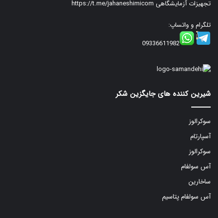
تجهیزات آزمایشگاهی
https://t.me/jahaneshimicom
تلگرام و واتساپ:
09336611982
شیرین کننده های جایگزین شکر
سوکرالوز
آسپارتام
سوکرالوز
آس سولفام
ساخارین
آس سولفام پتاسیم