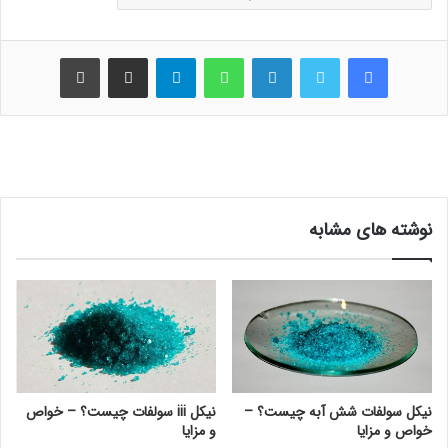
فیس بوک
توییتر
لینکدین
واتس آپ
تلگرام
اشتراک گذاری از طریق ایمیل
چاپ
نوشته های مشابه
نیکل سولفات شش آبه چیست؟ –
نیکل iii سولفات چیست؟ – خواص
خواص و مزایا
و مزایا