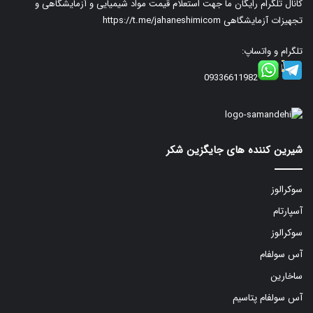
کانال تلگرام رایگان ما جهت استعلام قیمت مواد شیمیایی و آزمایشگاهی و
تجهیزات آزمایشگاهی
https://t.me/jahaneshimicom
تلگرام و واتساپ:
09336611982
شیرین کننده های جایگزین شکر
سوکرالوز
آسپارتام
سوکرالوز
آس سولفام
ساخارین
آس سولفام پتاسیم