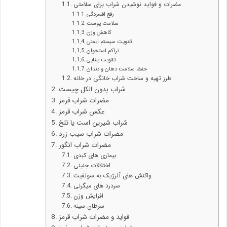
مضرات و فواید نوشیدن شراب برای سلامتی
رفع افسردگی
سلامت پوست
کاهش وزن
تقویت سیستم ایمنی
تراکم استخوان
تقویت بینایی
حفظ سلامت دهان و دندان
طرز تهیه و ساخت شراب خانگی در خانه
شراب بدون الکل چیست
مضرات شراب قرمز
عکس شراب قرمز
شراب شیرین است یا تلخ
مضرات شراب سیب زرد
مضرات شراب انگور
بیماری های کبدی
اختلالات جنینی
واکنش های آلرژیک به سولفیت
سردرد های میگرنی
افزایش وزن
سرطان سینه
فواید و مضرات شراب قرمز