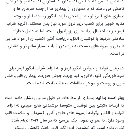
همانطور که می دانید آنتی اکسیدان ها استرس اکسیداتیو را در بدن
کاهش می دهند که با بسیاری از بیماری ها از جمله سرطان ها و
بیماری های قلبی ارتباط واضحی دارند. انگور رسیده، انار و توت،
منابع خوبی برای کسب رزوراترول مورد نیاز بدن هستند. اگرچه شراب
قرمز نیز به احتمال زیاد حاوی رزوراترول است، اما به دلیل خطرات
سلامتی مرتبط با نوشیدن الکل، دریافت آنتی اکسیدان از مواد غذایی
طبیعی و میوه های نسبت به نوشیدن شراب بسیار سالم تر و عقلانی
تر است.
همچنین فواید و خواص انگور قرمز و نه الزاما شراب انگور قرمز برای
سرماخوردگی کلیه، لاغری، کبد چرب، جوش صورت، بیماران قلبی، فشار
خون و پوست و مو در مطالعات مختلف ثابت شده است.
بهتر است بدانید
بسیاری از مطالعات در طول سالیان نشان داده است
که ارتباط مثبتی بین نوشیدن متوسط نوشیدنی های طبیعی نه الزاما
شراب و الکلی برگرفته ازمیوه های حاوی آنتی اکسیدان و سلامت قلب
وجود دارد. به عنوان نمونه، یک بررسی که در سال ۲۰۱۹ انجام شده،
نشان داده است که نوشیدن آب انگور قرمز باعث کاهش ریسک