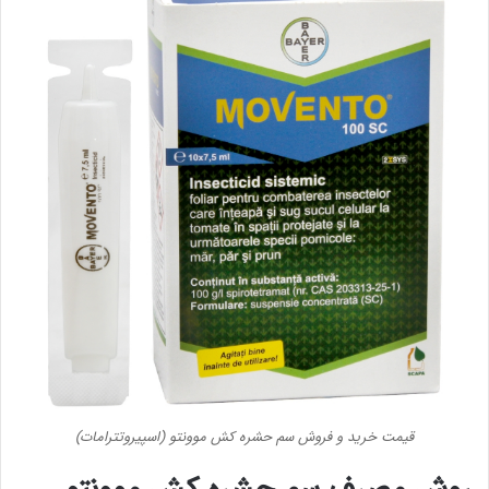
قیمت خرید و فروش سم حشره کش موونتو (اسپیروتترامات)