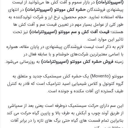
(اسپیروتترامات)
در بازار سموم و آفت کش ها می‌توانید از لیست
پیشنهادی فروشندگان
حشره کش موونتو (اسپیروتترامات)
در انتهای
مقاله استفاده نمایید. حجم محصول، نرخ ارز و شرکت تولیدکننده به
طور کلی از عوامل بسیار مهم در تعیین قیمت سم و آفت کش ها
هستند؛
قیمت آفت کش و سم موونتو (اسپیروتترامات)
نیز تحت
تاثیر این موارد است.
لازم به ذکر است لیست فروشندگان پیشنهادی در پایان مقاله، همواره
با اسامی معتبرترین شرکت‌های خوشنام و با سابقه فعال در
زمینه
فروش حشره کش موونتو (اسپیروتترامات)
به روزرسانی می‌شود.
موونتو (Movento) یک حشره کش سیستمیک جدید و متعلق به
گروه کتونول و کلاس شیمیایی اسید تترامیک است که قادر به کنترل
طیف گسترده ای آفات مکنده و جونده است.
این سم دارای حرکت سیستمیک دوطرفه است یعنی بعد از سمپاشی
از طریق آوند چوب و آبکش به طرف بالا و پایین گیاه حرکت می کند
بنابراین تمام قسمت های گیاه حتی برگ های تازه را در برابر آفات