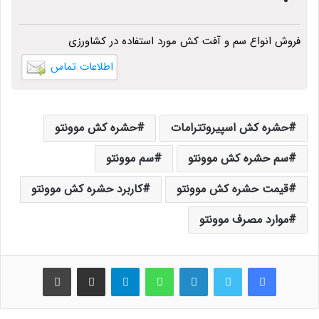
فروش انواع سم و آفت کش مورد استفاده در کشاورزی
اطلاعات تماس
حشره کش اسپیروتترامات
حشره کش موونتو
سم حشره کش موونتو
سم موونتو
قیمت حشره کش موونتو
کاربرد حشره کش موونتو
موارد مصرف موونتو
فیس بوک
توییتر
لینکدین
واتس آپ
تلگرام
اشتراک گذاری از طریق ایمیل
چاپ