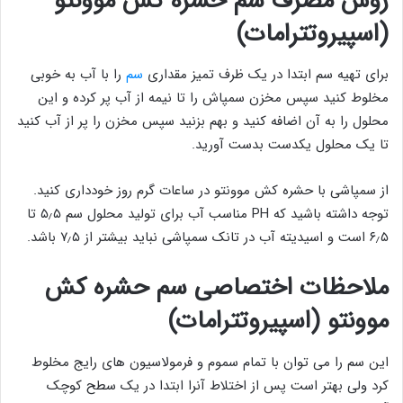
روش مصرف سم حشره کش موونتو
(اسپیروتترامات)
برای تهیه سم ابتدا در یک ظرف تمیز مقداری
سم
را با آب به خوبی
مخلوط کنید سپس مخزن سمپاش را تا نیمه از آب پر کرده و این
محلول را به آن اضافه کنید و بهم بزنید سپس مخزن را پر از آب کنید
تا یک محلول یکدست بدست آورید.
از سمپاشی با حشره کش موونتو در ساعات گرم روز خودداری کنید.
توجه داشته باشید که PH مناسب آب برای تولید محلول سم ۵٫۵ تا
۶٫۵ است و اسیدیته آب در تانک سمپاشی نباید بیشتر از ۷٫۵ باشد.
ملاحظات اختصاصی سم حشره کش
موونتو (اسپیروتترامات)
این سم را می توان با تمام سموم و فرمولاسیون های رایج مخلوط
کرد ولی بهتر است پس از اختلاط آنرا ابتدا در یک سطح کوچک