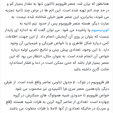
همانطور که بیان شد، عنصر فلروویم تاکنون تنها به مقدار بسیار کم و
در حد چند اتم تهیه شده است. این اتم ها در عرض چند ثانیه تجزیه
می شوند، بنابراین، این عنصر هنوز خیلی شناخته شده نیست. به
عبارت دیگر، هسته عنصر فلروویوم پس از حدود نیم ثانیه به
کوپرنیسیوم
وا پاشیده می شود. می توان گفت که به اندازه ای پایدار
نیست که بتوان بر روی آن آزمایش انجام داد. از این جهت، اطلاعات
کمی درباره شكل ظاهری و یا خواص فیزیکی و شیمیایی آن وجود
دارد. با این وجود، تعدادی پیش ‌بینی و نتایج تجربی اولیه درباره
خواص آن انجام شده است. به عنوان مثال، انتظار می رود که این
عنصر بسیار فرار باشد که حتی ممکن است در دما و فشار استاندارد
حالت گازی داشته باشد.
فلز فلروویوم در بلوک- p جدول تناوبی عناصر واقع شده است. از طرفی
دیگر، یازدهمین عنصر سری فرا اکتینیدی نیز محسوب می شود.
خواص فلروویم تا حدودی شبیه همولوگ های سبکترش در گروه
چهارده است. تعدادی از عناصر گروه کربن به فلزات شبیه هستند (قلع
و سرب)، در حالیکه تعدادی از آنها کاملا با فلزات متفاوت می باشند.