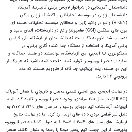
دانشمندان آمریکایی در لابراتوار لارنس برکلی کالیفرنیا، آمریکا،
دانشمندان ژاپنی در موسسه تحقیقاتی و اکتشاف ژاپنی ریکن
(RIKEN) واقع در واکو، ژاپن و محققان موسسه تحقیقات هسته ‌ای
یون‌ های سنگین (GSI) هلمهولتز واقع در دارمشتات، آلمان تایید و
تصويب شد. لازم به ذکر است که دانشمند‌ان آزمايشگاه ملي لارنس
بركلي آمریکا، با استفاده از دستگاه جدا كننده گازي بركلي، در
سيلكوترون ۸۸ اينچي اين آزمايشگاه، توانستند دو هسته جداگانه و
منفرد از عنصر فلروویوم را توليد كنند. دقت داشته باشید که هر یک از
این دو هسته، يك ايزوتوپ جداگانه از فلروویم هستند که عدد
پروتوني ۱۱۴ دارند.
در نهایت انجمن بين المللي شيمي محض و كاربردي یا همان آیوپاک
(IUPAC)، در سال ۲۰۱۱ میلادی، وجود عنصر فلروویم را تایید کرد. البته
آیوپاک، آزمایشات تیم دوبنای روسیه را در سال ‌های ۱۹۹۹ تا ۲۰۰۷ به
دلیل غیر قطعی بودن داده های اولیه، رد کرد. اما در نهایت نتایج
آزمایش های سال های ۲۰۰۴ تا ۲۰۰۷ را به عنوان کشف عنصر فلروویوم
پذیرفت. از این جهت، تیم روسی دوبنا را رسما به عنوان کاشف عنصر