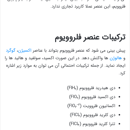
فلروویم، این عنصر عملا کاربرد تجاری ندارد.
ترکیبات
عنصر
فلروویوم
پیش بینی می شود که عنصر فلروویوم بتواند با عناصر
اکسیژن
،
گوگرد
و
هالوژن
ها واکنش دهد. در این صورت اکسید، سولفید و هالید ها را
ایجاد نماید. از جمله ترکیبات احتمالی آن می توان به موارد زیر اشاره
کرد.
دی هیدرید فلروویوم (FlH
)
۲
دی اکسید فلروویوم (FlO
)
۲
۲−
اکسانیون فلروویت (
FlO
)
۲
دی کلرید فلروویوم (FlCl
)
۲
تترا کلرید فلروویوم (FlCl
)
۴