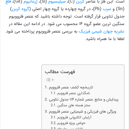
است. این فلز با عناصر
کربن
(C)،
سیلیسیوم
(Si)،
ژرمانیوم
(Ge)،
قلع
(Sn) و
سرب
(Pb)، در گروه چهارده یا گروه چهار اصلی (
گروه کربن
)
جدول تناوبی قرار گرفته است. توجه داشته باشید که عنصر فلروویوم
سنگین ترین عضو گروه ۱۴ محسوب می شود. در ادامه این مقاله در
نشریه جهان شیمی فیزیک
به بررسی عنصر فلروویوم پرداخته می شود.
لطفا با ما همراه باشید.
فهرست مطالب
تاریخچه کشف عنصر فلروویم
نامگذاری عنصر فلروویم
پیدایش و منابع عنصر شماره ۱۱۴ جدول تناوبی
سنتز هسته های سنگین
ویژگی های فیزیکی و شیمیایی عنصر فلروویم
آرایش الکترونی فلروویم
خواص ویژه فلروویم
فلزات پس واسطه