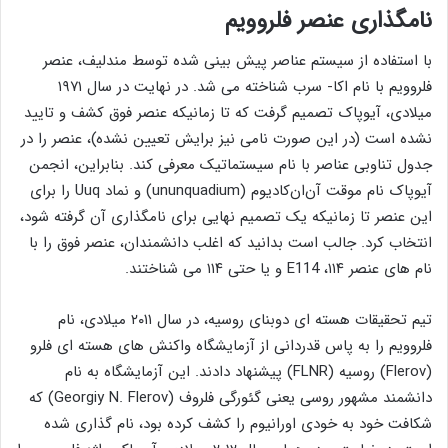
نامگذاری عنصر
فلروویم
با استفاده از سیستم عناصر پیش‌ بینی ‌شده توسط مندلیف، عنصر
فلروویم با نام اکا- سرب شناخته می ‌شد. در نهایت در سال ۱۹۷۱
میلادی، آیوپاک تصمیم گرفت که تا زمانیکه عنصر فوق کشف و تایید
نشده است (در این صورت نامی نیز برایش تعیین نشده)، عنصر را در
جدول تناوبی عناصر با نام سیستماتیک معرفی کند. بنابراین، انجمن
آیوپاک نام موقت آن‌ان‌کادیوم (ununquadium) و نماد Uuq را برای
این عنصر تا زمانیکه یک تصمیم نهایی برای نامگذاری آن گرفته شود،
انتخاب کرد. جالب است بدانید که اغلب دانشمندان، عنصر فوق را با
نام ‌های عنصر ۱۱۴، E114 و یا حتی ۱۱۴ می ‌شناختند.
تیم تحقیقات هسته ‌ای دوبنای روسیه، در سال ۲۰۱۱ میلادی، نام
فلروویم را به پاس قدردانی از آزمایشگاه واکنش های هسته ای فلرو
(Flerov) روسیه (FLNR) پیشنهاد دادند. این آزمایشگاه به نام
دانشمند مشهور روسی یعنی گئورگی فلروف (Georgiy N. Flerov) که
شکافت خود به خودی اورانیوم را کشف کرده بود، نام گذاری شده