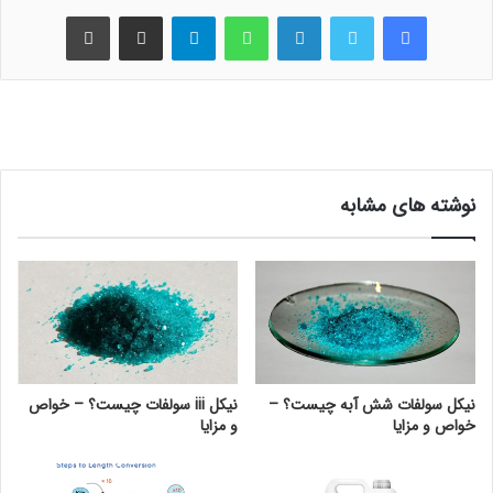
فیس بوک
توییتر
لینکدین
واتس آپ
تلگرام
اشتراک گذاری از طریق ایمیل
چاپ
نوشته های مشابه
نیکل سولفات شش آبه چیست؟ –
نیکل iii سولفات چیست؟ – خواص
خواص و مزایا
و مزایا