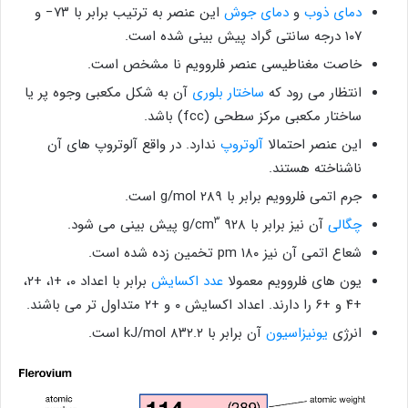
دمای ذوب
و
دمای جوش
این عنصر به ترتیب برابر با ۷۳− و
۱۰۷ درجه سانتی گراد پیش بینی شده است.
خاصت مغناطیسی عنصر فلروویم نا مشخص است.
انتظار می رود که
ساختار بلوری
آن به شکل مکعبی وجوه پر یا
ساختار مکعبی مرکز سطحی (fcc) باشد.
این عنصر احتمالا
آلوتروپ
ندارد. در واقع آلوتروپ های آن
ناشناخته هستند.
جرم اتمی فلروویم برابر با ۲۸۹ g/mol است.
۳
چگالی
آن نیز برابر با ۹۲۸ g/cm
پیش بینی می شود.
شعاع اتمی آن نیز ۱۸۰ pm تخمین زده شده است.
یون ‌های فلروویم معمولا
عدد اکسایش
برابر با اعداد ۰، +۱، +۲،
+۴ و +۶ را دارند. اعداد اکسایش ۰ و +۲ متداول تر می باشند.
انرژی
یونیزاسیون
آن برابر با ۸۳۲.۲ kJ/mol است.