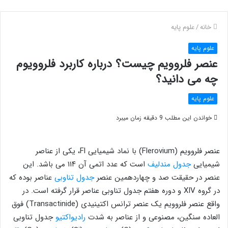
خانه
/
علوم پایه
علوم پایه
عنصر فلروویم چیست؟ درباره کاربرد فلروویوم
چه می دانید؟
علوم پایه
خواندن این مطلب 9 دقیقه زمان میبرد
عنصر فلروویم (Flerovium) با نماد شیمیایی Fl، یکی از عناصر
شیمیایی
جدول مندلیف
است که عدد اتمی آن ۱۱۴ می باشد. این
عنصر در حقیقت صد و چهاردهمین عنصر
جدول تناوبی
عناصر بوده که
در گروه XIV و دوره هفتم جدول تناوبی عناصر قرار گرفته است. در
واقع عنصر فلروویم یک عنصر ترانس اکتینیدی (Transactinide) فوق
العاده سنگین، مصنوعی و از عناصر به شدت
راديواكتيو
جدول تناوبی