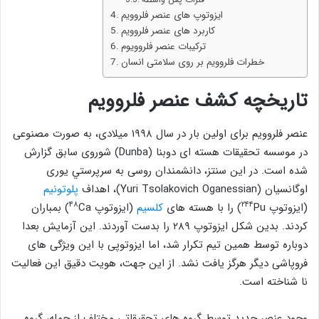
ایزوتوپ های عنصر فلروویم
کاربرد های عنصر فلروویم
ترکیبات عنصر فلروویوم
خطرات فلروویم بر روی سلامتی انسان
تاریخچه کشف عنصر
فلروویم
عنصر فلروویم برای اولین بار در سال ۱۹۹۸ میلادی، به صورت مصنوعی
در موسسه تحقیقات هسته ای دوبنا (Dunba) شوروی سابق گزارش
شده است. در این سنتز، دانشمندان روسی به سرپرستي یوری
اوگانسیان (Yuri Tsolakovich Oganessian)، اهداف
پلوتونیم
۴۸
۲۴۴
(ایزوتوپ
Pu) را با هسته های
کلسیم
(ایزوتوپ
Ca) بمباران
کردند. بدین شکل ایزوتوپ ۲۸۹ را بدست آوردند. این آزمایش بعدا
دوباره توسط همین تیم تکرار شد، اما ایزوتوپی با این ویژگی‌ های
فروپاشی دیگر هرگز یافت نشد. از این جهت، هویت دقیق این فعالیت
نا شناخته است.
وجود عنصر جديد توسط گروه های تحقیقاتی مختلف از جمله، گروه