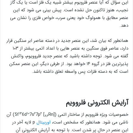
این سؤال که آیا عنصر فلرویوم بیشتر شبیه یک فلز است یا یک گاز
نجیب، هنوز تاکنون حل نشده است. پیش بینی می شود که این
عنصر مطابق با همولوگ خود یعنی سرب، خواص فلزی را نشان می
‌دهد.
همانطور که بیان شد، این عنصر جدید در دسته عناصر ابر سنگین قرار
دارد، عناصر فوق سنگین به عنصر هایی با اعداد اتمی بیشتر از ۱۰۳
گفته می شود. توجه داشته باشید که عنصر جدید فلروویوم، واکنش‌
پذیرترین فلز در گروه ۱۴ خواهد بود. از طرفی دیگر، این عنصر ممکن
است که به دسته فلزات پس واسطه تعلق داشته باشد.
آرایش الکترونی فلروویم
۱۴
۱۰
۲
۲
خصوصیات ویژه فلروویم از ساختار اتمی ([
Rn] 5f
7p
7s
6d
) آن
۸۶
ناشی می‌ شود. همانطور که مشخص است،
اوربیتال
p لایه آخر در
این عنصر در حال پر شدن است. با توجه به آرایش الکترونی آن