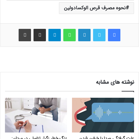
نحوه مصرف قرص الوکسادولین
فیس بوک
توییتر
لینکدین
واتس آپ
تلگرام
اشتراک گذاری از طریق ایمیل
چاپ
نوشته های مشابه
علت گرفتگی صدا یا خشن شدن
زنگ خطر زگیل تناسلی در مردان: