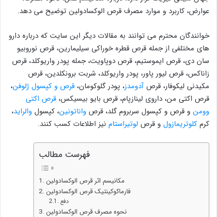
عوارض، کاربرد و موارد مصرف قرص الوکسادولین توضیح می دهد.
خوانندگان محترم می توانند به مقالات دیگر این سایت که درباره دارو
های مختلفی از جمله قرص قطره خوراکی سیلیمارین، قرص نوروبیو
سان دی، قرص ایموستیم، قرص دوپاویت، جمله پودر واریوکلد، قرص
زاناکس، قرص لیور پاور، پودر واریوکلد، شربت برونکلدین، قرص
مکیدنی لیکوفار، قرص
آدومدز
، پودر گلوکومان،
قرص و کپسول ژلوفن
،
قرص اکتی من، داروی لینازپام، قرص بایو بیسیکس،
قرص اکتی
وومن
و قرص و کپسول سربروم گلد، قرص
واناتونین
، کپسول
والراید
،
کرم
کلوتریمازول
و قرص
لوتیراستام
نیز اطلاعات کسب کنند.
فهرست مطالب
مکانیسم اثر قرص الوکسادولین
فارماکوکینتیک قرص الوکسادولین
دفع
نحوه مصرف قرص الوکسادولین