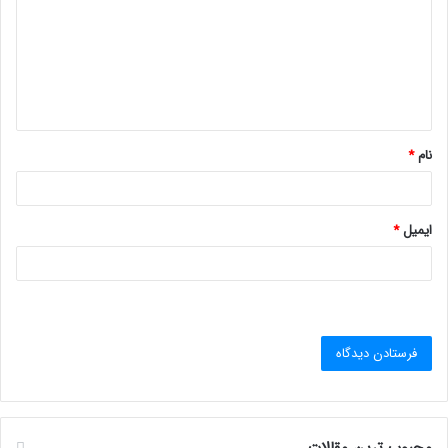
د
گ
ا
ه
*
نام
*
ایمیل
*