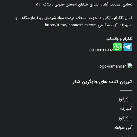
نشانی: سعادت آباد ، ابتدای خیابان احسان جنوبی ، پلاک ۵۲
کانال تلگرام رایگان ما جهت استعلام قیمت مواد شیمیایی و آزمایشگاهی و
تجهیزات آزمایشگاهی
https://t.me/jahaneshimicom
تلگرام و واتساپ:
09336611982
شیرین کننده های جایگزین شکر
سوکرالوز
آسپارتام
سوکرالوز
آس سولفام