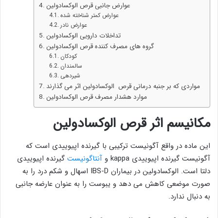
عوارض جانبی قرص الوکسادولین
عوارض کمتر شناخته شده
عوارض نادر
تداخلات دارویی الوکسادولین
گروه های مصرف کننده قرص الوکسادولین
کودکان
سالمندان
شیردهی
مواردی که بر جنبه درمانی قرص الوکسادولین اثر می گذارند
موارد هشدار مصرف قرص الوکسادولین
مکانیسم اثر قرص الوکسادولین
این ماده در واقع آگونیست ترکیبی با گیرنده اپیوییدی است که
آگونیست گیرنده اپیوییدی kappa و
آنتاگونیست
گیرنده اپیوییدی
دلتا است. الوکسادولین در بیماران IBS-D اسهال و شکم درد را به
صورت موضعی کاهش می دهد و یبوست را به عنوان عارضه جانبی
به دنبال ندارد.